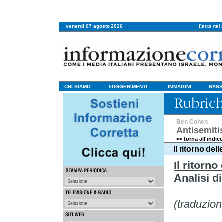
venerdi 07 agosto 2026
CHI SIAMO
SUGGERIMENTI
IMMAGINI
RASS
Ben Cohen
Antisemit
<< torna all'indic
Il ritorno del
Il ritorno
Analisi 
(traduzio