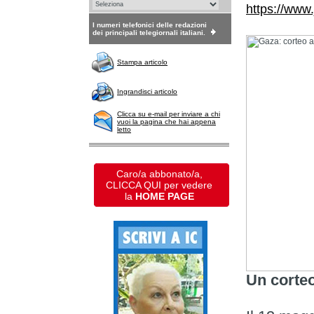
https://www.
I numeri telefonici delle redazioni
dei principali telegiornali italiani.
Stampa articolo
Ingrandisci articolo
Clicca su e-mail per inviare a chi
vuoi la pagina che hai appena
letto
Caro/a abbonato/a,
CLICCA QUI per vedere
la
HOME PAGE
Un corteo