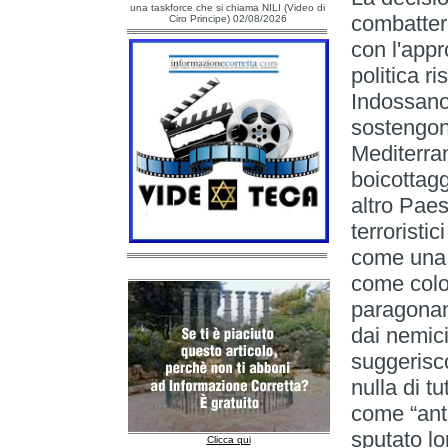
una taskforce che si chiama NILI (Video di
combattere
Ciro Principe) 02/08/2026
con l'appr
politica r
Indossano 
sostengono
Mediterra
boicottagg
altro Paes
terroristic
come una 
come colon
paragonan
dai nemici
suggerisc
nulla di t
come “ant
sputato lo
Clicca qui