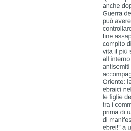
anche dopo
Guerra dei
può avere 
controllar
fine assap
compito di
vita il più
all’interno
antisemiti
accompagn
Oriente: l
ebraici ne
le figlie 
tra i comm
prima di u
di manifes
ebrei!” a 