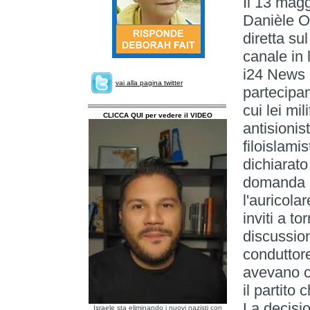
Il 13 magg
Danièle Ob
diretta sul
canale in 
i24 News 
vai alla pagina twitter
partecipan
cui lei mi
CLICCA QUI per vedere il VIDEO
antisioni
filoislami
dichiarato
domanda ma
l'auricola
inviti a t
discussion
conduttore
avevano ch
il partito
La decisi
Israele sta eliminando i nuovi nazisti con