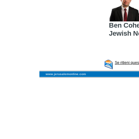
Ben Cohen
Jewish N
Se ritieni que
www.jerusalemonline.com