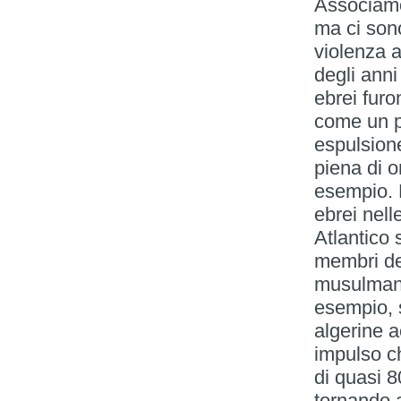
Associamo
ma ci sono
violenza a
degli ann
ebrei furo
come un pr
espulsione
piena di o
esempio. L
ebrei nell
Atlantico
membri de
musulmane
esempio, 
algerine a
impulso c
di quasi 
tornando a