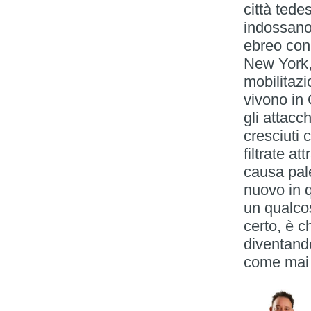
città tede
indossano
ebreo con 
New York,
mobilitaz
vivono in 
gli attacc
cresciuti 
filtrate at
causa pal
nuovo in q
un qualcos
certo, è c
diventando
come mai e