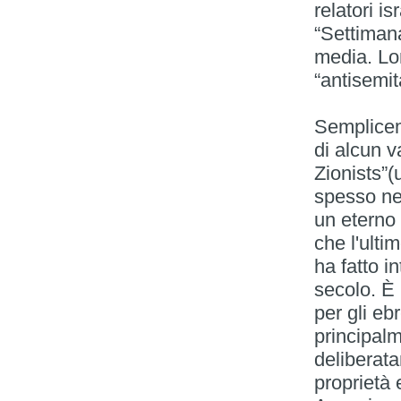
relatori i
“Settimana
media. Lor
“antisemit
Semplicem
di alcun v
Zionists”(
spesso nel
un eterno 
che l'ulti
ha fatto i
secolo. È 
per gli eb
principal
deliberata
proprietà 