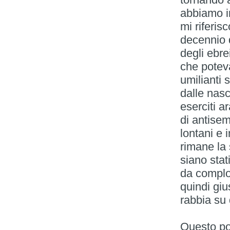
abbiamo in
mi riferis
decennio d
degli ebre
che poteva
umilianti s
dalle nasc
eserciti a
di antisem
lontani e i
rimane la 
siano stat
da complot
quindi giu
rabbia su
Questo po