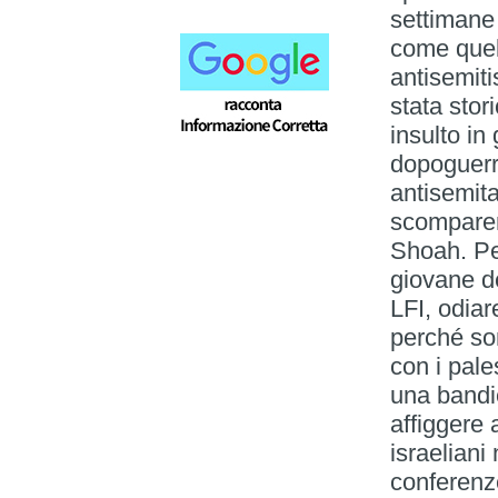
settimane
come quel
antisemit
stata sto
insulto in
dopoguerr
antisemita
scomparen
Shoah. Pe
giovane de
LFI, odiar
perché son
con i pale
una bandi
affiggere 
israeliani
conferenz