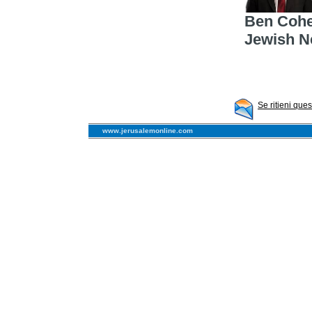
Ben Cohen
Jewish N
Se ritieni que
www.jerusalemonline.com