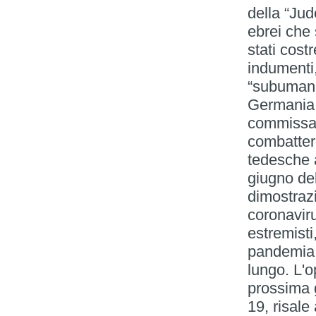
della “Jud
ebrei che 
stati costr
indumenti,
“subumani”
Germania c
commissar
combattere
tedesche 
giugno de
dimostrazi
coronavir
estremisti,
pandemia 
lungo. L'o
prossima 
19, risale