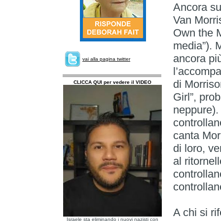
Ancora sul 
Van Morris
Own the M
media”). 
ancora più
vai alla pagina twitter
l’accompa
di Morris
CLICCA QUI per vedere il VIDEO
Girl”, pro
neppure).
controllan
canta Mor
di loro, ve
al ritornel
controllan
controllan
A chi si r
Israele sta eliminando i nuovi nazisti con