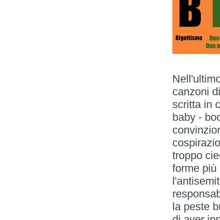
Nell'ultim
canzoni di
scritta in
baby - bo
convinzion
cospirazio
troppo ci
forme più 
l'antisemi
responsabi
la peste 
di aver i