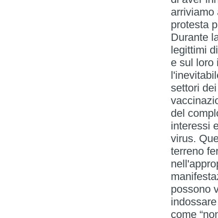
arriviamo
protesta p
Durante l
legittimi d
e sul loro
l'inevitabi
settori de
vaccinazio
del complo
interessi 
virus. Qu
terreno fer
nell'appro
manifestaz
possono ve
indossare 
come “non