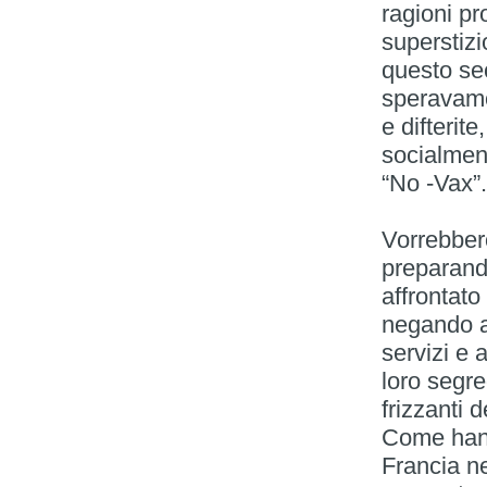
ragioni pr
superstizi
questo sec
speravamo 
e difterit
socialment
“No -Vax”.
Vorrebbero
preparando
affrontato
negando a 
servizi e 
loro segre
frizzanti d
Come hann
Francia ne