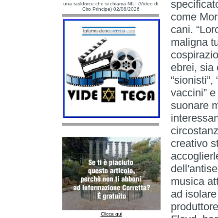
specificat
una taskforce che si chiama NILI (Video di
Ciro Principe) 02/08/2026
come Morri
cani. “Lor
maligna tu
cospirazio
ebrei, sia
“sionisti”,
vaccini” e
suonare m
interessan
circostanz
creativo s
accoglierl
dell'antis
musica at
ad isolare
produttor
Clicca qui