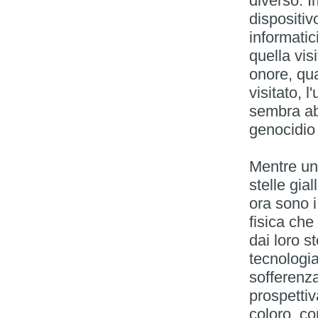
diverso. I
dispositivo
informatic
quella vis
onore, qu
visitato, 
sembra ab
genocidio 
Mentre una
stelle gia
ora sono i
fisica che
dai loro s
tecnologi
sofferenz
prospettiv
coloro, co