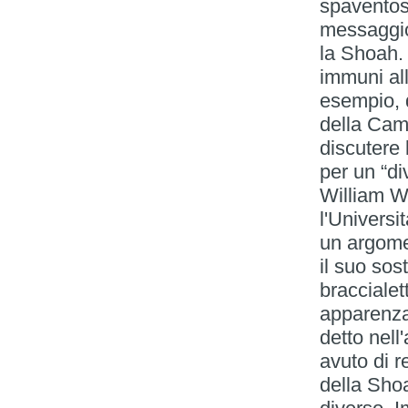
spaventos
messaggio
la Shoah. 
immuni al
esempio, 
della Cam
discutere 
per un “di
William W
l'Universi
un argome
il suo sos
braccialet
apparenza
detto nell
avuto di re
della Shoa