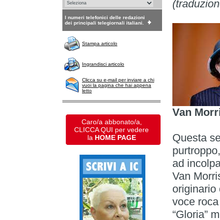
(traduzio
I numeri telefonici delle redazioni
dei principali telegiornali italiani.
Stampa articolo
Ingrandisci articolo
Clicca su e-mail per inviare a chi
vuoi la pagina che hai appena
letto
Van Morr
Caro/a abbonato/a,
CLICCA QUI per vedere
Questa set
la
HOME PAGE
purtroppo,
ad incolpa
Van Morris
originario 
voce roca
“Gloria” m