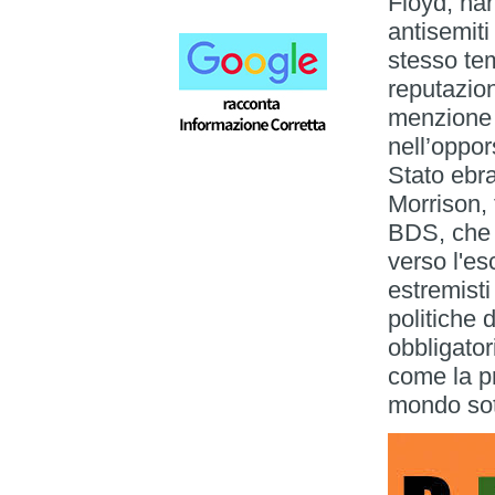
Floyd, han
antisemit
stesso tem
reputazio
menzione p
nell’oppor
Stato ebra
Morrison, 
BDS, che v
verso l'es
estremisti
politiche 
obbligator
come la pr
mondo sott