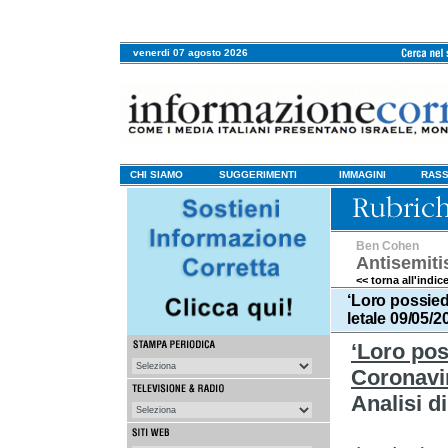
venerdi 07 agosto 2026
CHI SIAMO
SUGGERIMENTI
IMMAGINI
RASS
Ben Cohen
Antisemit
<< torna all'indic
‘Loro possied
letale 09/05/2
‘Loro pos
Coronavir
Analisi 