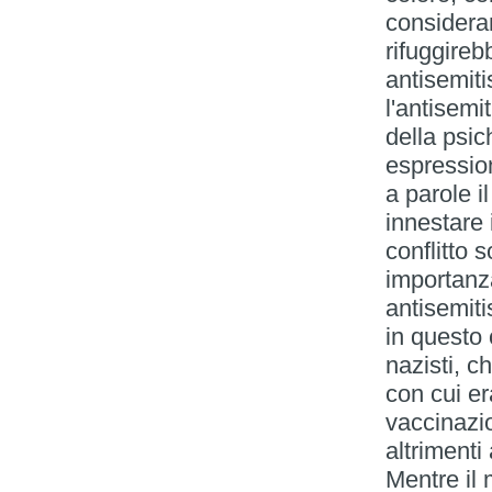
consideran
rifuggireb
antisemit
l'antisemi
della psi
espression
a parole i
innestare 
conflitto 
importanz
antisemiti
in questo 
nazisti, c
con cui er
vaccinazio
altrimenti
Mentre il 