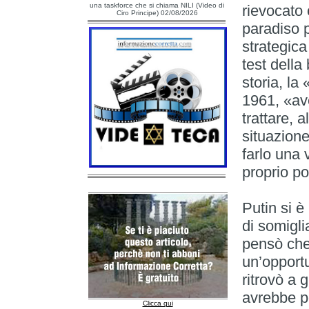
una taskforce che si chiama NILI (Video di
rievocato
Ciro Principe) 02/08/2026
paradiso p
strategica
test dell
storia, la
1961, «av
trattare, 
situazion
farlo una 
proprio p
Putin si è
di somiglia
pensò che
un’opportu
ritrovò a 
avrebbe p
Clicca qui