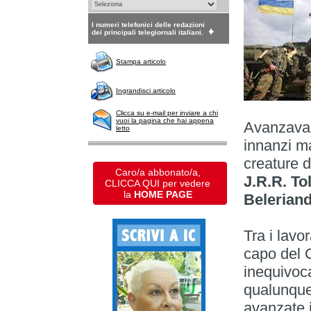
I numeri telefonici delle redazioni
dei principali telegiornali italiani.
Stampa articolo
Ingrandisci articolo
Clicca su e-mail per inviare a chi
vuoi la pagina che hai appena
Avanzavano
letto
innanzi ma
creature d
Caro/a abbonato/a,
J.R.R. Tolk
CLICCA QUI per vedere
la
HOME PAGE
Beleriand
Tra i lavo
capo del 
inequivoca
qualunque
avanzate i