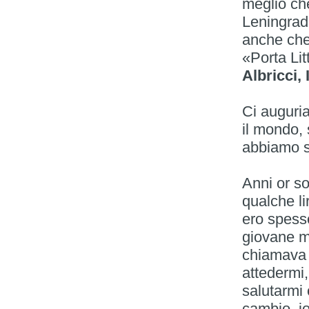
meglio che
Leningrad
anche che 
«Porta Lit
Albricci, 
Ci auguri
il mondo, 
abbiamo sf
Anni or so
qualche li
ero spess
giovane mo
chiamava 
attedermi,
salutarmi 
cambio, io