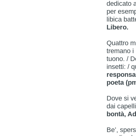
dedicato a
per esempio
libica ba
Libero.
Quattro ma
tremano i 
tuono. / Do
insetti: / 
responsab
poeta (pml
Dove si ve
dai capelli
bontà, Ad
Be’, spers