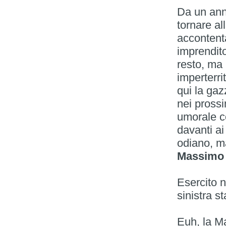
Da un anno
tornare al
accontenta
imprendito
resto, ma 
imperterri
qui la ga
nei prossi
umorale co
davanti ai 
odiano, m
Massimo G
Esercito n
sinistra s
Euh, la 