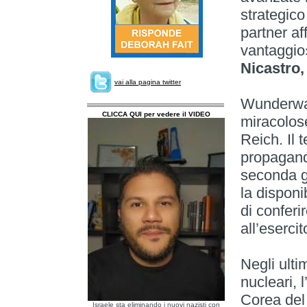
strategico
partner aff
vantaggio»
Nicastro,
vai alla pagina twitter
Wunderwaf
CLICCA QUI per vedere il VIDEO
miracolos
Reich. Il 
propaganda
seconda g
la disponi
di conferi
all’eserci
Negli ulti
nucleari, 
Corea del
Israele sta eliminando i nuovi nazisti con