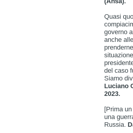
(Ansa).
Quasi quo
compiacim
governo a
anche alle
prenderne 
situazione
presidente
del caso f
Siamo dive
Luciano C
2023.
[Prima un 
una guerra
Russia.
D