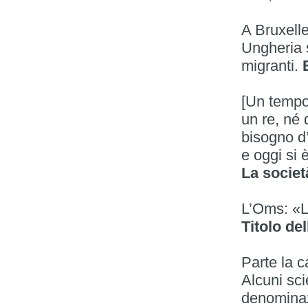
A Bruxell
Ungheria s
migranti.
E
[Un tempo]
un re, né 
bisogno d
e oggi si
La societ
L’Oms: «L
Titolo del
Parte la c
Alcuni sci
denominaz