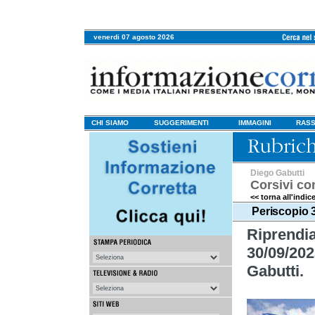
venerdi 07 agosto 2026
CHI SIAMO
SUGGERIMENTI
IMMAGINI
RASS
Diego Gabutti
Corsivi co
<< torna all'indic
Periscopio 
Riprend
30/09/202
Gabutti.