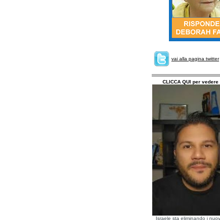
vai alla pagina twitter
CLICCA QUI per vedere 
Israele sta eliminando i nuov