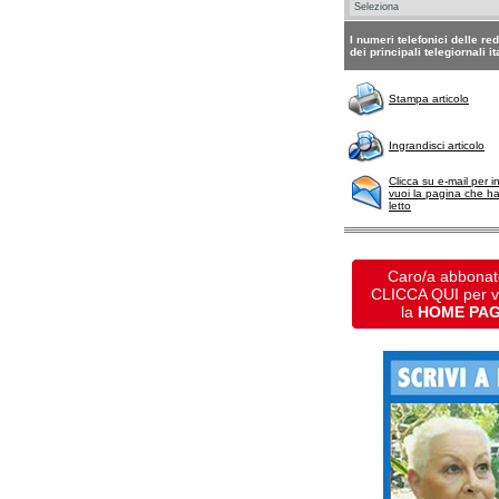
I numeri telefonici delle re
dei principali telegiornali it
Stampa articolo
Ingrandisci articolo
Clicca su e-mail per i
vuoi la pagina che h
letto
Caro/a abbonat
CLICCA QUI per 
la
HOME PA