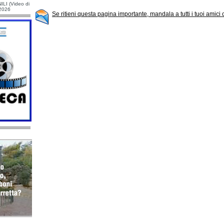
ILI (Video di
/2026
Se ritieni questa pagina importante, mandala a tutti i tuoi amici