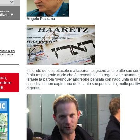
dazioni
aliani.
Angelo Pezzana
nviare a chi
ai appena
Il mondo dello spettacolo è affascinante, grazie anche alle sue con
è più respingente di ciò che è prevedibile. La regola vale ovunque,
o/a,
Israele la parola ‘ovunque’ andrebbe pensata con l’aggiunta di una
vedere
si rischia di non capire una delle tante sue peculiarità, molte positiv
GE
digerire.