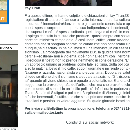
Itay Tiran
Fra queste ultime, mi hanno colpito le dichiarazioni di Itay Tiran,38
registi/attore di teatro più famoso a livello internazionale. La cultura
letteratura/cinema/teatro/danza ecc. è giustamente conosciuta e ap
paesi, spesso sorprendendo per la sua indipendenza di contenuti; 
che supera i confini è spesso soltanto quello legato al conflitto con 
si spiega che tutta la cultura che produce –quasi sempre con sostan
parte del ministero competente- è così libera, critica, come avvie
domanda che si pongono soprattutto coloro che non conoscono il pa
dunque,ha rilasciato un paio di mesi fa una intervista, in cui esalta il
il VIDEO
sionismo. La propaganda del movimento BDS la giudica ‘una normal
perché –sostiene- non è violenta, cioè non ha legami con il terrori
l’ideologia il nostro non lo prende nemmeno in considerazione. ‘E’ u
un approccio umano ai problemi’,come tale legittima. Sulla politica
alzo la mattina, bevo il mio caffè,leggo il giornale e mi rendo conto 
Nazione è razzista, nazionalista e anti-egualitaria’. Dopo altre valutaz
chiede se ritiene che il sionismo sia eguale a razzismo. ‘Sì’, rispond
‘sì’ quando gli viene chiesto se è eguale a colonialismo. E allora,
suggerisce la breve biografia dell’artista, che- ma che bravo!- escl
per il mondo, di sentirsi in un ‘esilio politico’. Infatti era in partenz
Teatro Statale di Stuttgart e poi per il Burgtheater di Vienna, gli intel
più che benvenuti, è sufficiente che sin esprimano come il nostro. 
israeliani è persino un valore aggiunto. Su quale giornale israeliano
Per inviare al
Bollettino
la propria opinione, telefonare 02/ 4831
sulla e-mail sottostante
Condividi sui social network:
i nazisti con