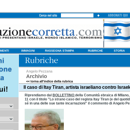
MENTI
IMMAGINI
RASSEGNA STAMPA
RUBRICHE
STORIA
Angelo Pezzana
Archivio
<< torna all'indice della rubrica
Il caso di Itay Tiran, artista israeliano contro Israe
Riprendiamo dal
BOLLETTINO
della Comunità ebraica di MIlano,
11 con il titolo "Lo strano caso del regista Itay Tiran (e del quoti
sé in una delle sue tante incarnazioni" il commento di Angelo P