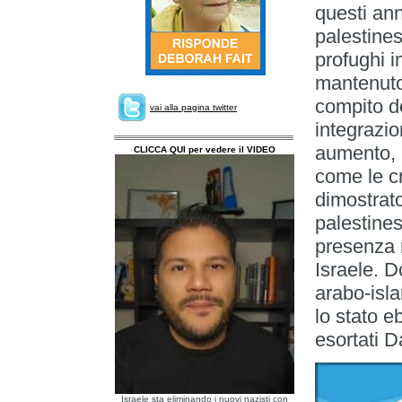
questi anni
palestine
profughi i
mantenuto 
compito d
vai alla pagina twitter
integrazio
aumento, u
CLICCA QUI per vedere il VIDEO
come le c
dimostrato
palestine
presenza n
Israele. D
arabo-isla
lo stato e
esortati 
Israele sta eliminando i nuovi nazisti con