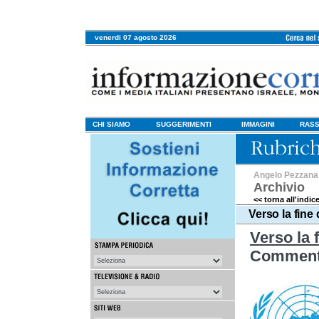
venerdi 07 agosto 2026
CHI SIAMO
SUGGERIMENTI
IMMAGINI
RASS
Angelo Pezzana
Archivio
<< torna all'indic
Verso la fin
Verso la
Commento