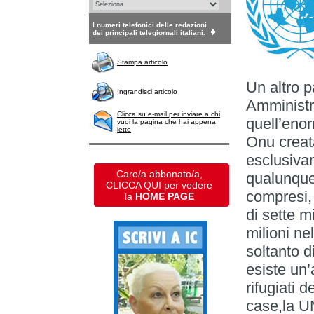
I numeri telefonici delle redazioni
dei principali telegiornali italiani.
Stampa articolo
Un altro p
Ingrandisci articolo
Amministr
Clicca su e-mail per inviare a chi
quell’eno
vuoi la pagina che hai appena
letto
Onu creata
esclusivam
Caro/a abbonato/a,
qualunque 
CLICCA QUI per vedere
compresi, 
la
HOME PAGE
di sette m
milioni ne
soltanto 
esiste un’
rifugiati 
case,la U