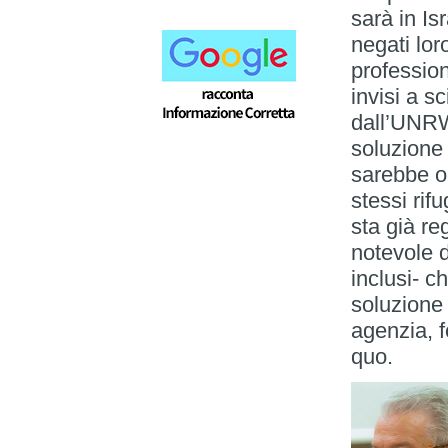
sarà in Is
negati loro
profession
invisi a sc
dall’UNRW
soluzione 
sarebbe ob
stessi rifu
sta già re
notevole d
inclusi- c
soluzione
agenzia, f
quo.