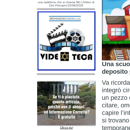
una taskforce che si chiama NILI (Video di
Ciro Principe) 02/08/2026
Una scuol
deposito 
Va ricorda
integrò ci
un pezzo d
citare, om
capire l’i
si trovano
temporanea
Clicca qui