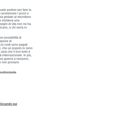
uale partner per fare la
 avvelenare i pozzi e
bia gridato al microfono
he esisteva una
, segni di vita non ne ha
cavo, a chi verrà in
n possibilità di
ispone di
 cui costi sono pagati
di, che un popolo lo sono
arà che il loro torto è
à internazionale. In più,
fare guerra a nessuno,
zie non provano
l sottostante
 cliccando qui