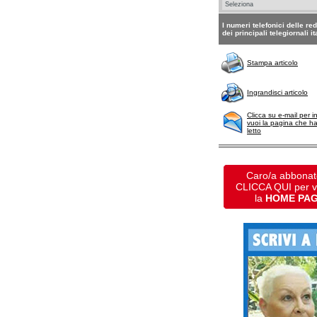
I numeri telefonici delle re
dei principali telegiornali it
Stampa articolo
Ingrandisci articolo
Clicca su e-mail per i
vuoi la pagina che h
letto
Caro/a abbonat
CLICCA QUI per 
la
HOME PA