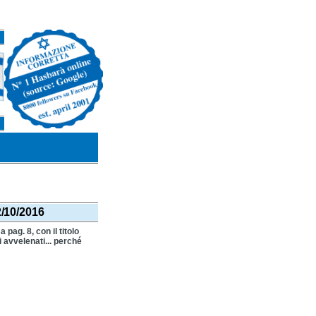
/10/2016
 a pag. 8, con il titolo
i avvelenati... perché