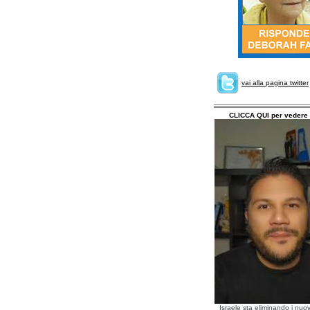
vai alla pagina twitter
CLICCA QUI per vedere 
Israele sta eliminando i nuov