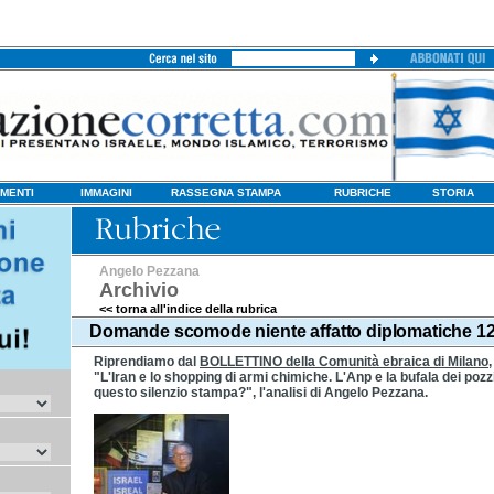
MENTI
IMMAGINI
RASSEGNA STAMPA
RUBRICHE
STORIA
Angelo Pezzana
Archivio
<< torna all'indice della rubrica
Domande scomode niente affatto diplomatiche 12
Riprendiamo dal
BOLLETTINO della Comunità ebraica di Milano
,
"L'Iran e lo shopping di armi chimiche. L'Anp e la bufala dei pozz
questo silenzio stampa?", l'analisi di Angelo Pezzana.