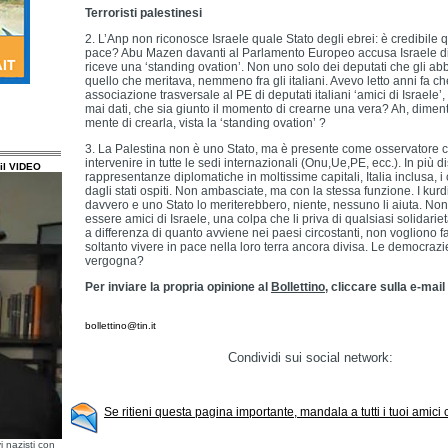
Terroristi palestinesi
2. L’Anp non riconosce Israele quale Stato degli ebrei: è credibile q
pace? Abu Mazen davanti al Parlamento Europeo accusa Israele di
riceve una ‘standing ovation’. Non uno solo dei deputati che gli ab
quello che meritava, nemmeno fra gli italiani. Avevo letto anni fa c
associazione trasversale al PE di deputati italiani ‘amici di Israele’
mai dati, che sia giunto il momento di crearne una vera? Ah, dimenti
mente di crearla, vista la ‘standing ovation’ ?
3. La Palestina non è uno Stato, ma è presente come osservatore co
intervenire in tutte le sedi internazionali (Onu,Ue,PE, ecc.). In più d
il VIDEO
rappresentanze diplomatiche in moltissime capitali, Italia inclusa, i
dagli stati ospiti. Non ambasciate, ma con la stessa funzione. I kur
davvero e uno Stato lo meriterebbero, niente, nessuno li aiuta. Non s
essere amici di Israele, una colpa che li priva di qualsiasi solidariet
a differenza di quanto avviene nei paesi circostanti, non vogliono 
soltanto vivere in pace nella loro terra ancora divisa. Le democra
vergogna?
Per inviare la propria opinione al
Bollettino
, cliccare sulla e-mai
bollettino@tin.it
Condividi sui social network:
Se ritieni questa pagina importante, mandala a tutti i tuoi amici
i nazisti con