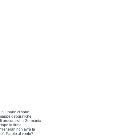
 in Libano ci sono
 mappe geografiche’.
 di procurarsi in Germania
dopo la firma
) “Teheran non avrà la
te”. Parole al vento?