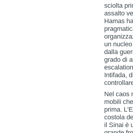
sciolta pr
assalto ve
Hamas ha u
pragmatica
organizzaz
un nucleo 
dalla guer
grado di a
escalation
Intifada, 
controllar
Nel caos 
mobili che
prima. L'E
costola de
il Sinai è
grande fro