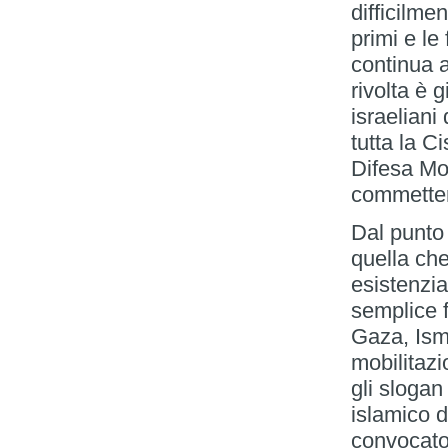
difficilmen
primi e le
continua a
rivolta è 
israeliani
tutta la C
Difesa Mo
commetter
Dal punto 
quella che
esistenzi
semplice 
Gaza, Isma
mobilitazi
gli slogan
islamico d
convocato 