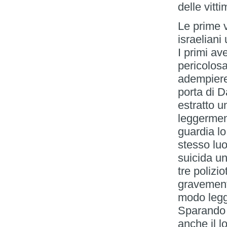
delle vit
Le prime v
israeliani
I primi av
pericolosa
adempiere 
porta di 
estratto un
leggermen
guardia lo
stesso lu
suicida un
tre polizio
gravemente
modo legge
Sparando a
anche il l