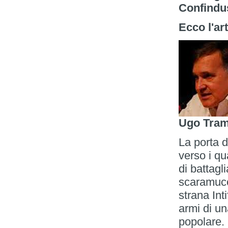
Confindus
Ecco l'art
Ugo Tram
La porta 
verso i q
di battagl
scaramucce
strana Int
armi di un
popolare.