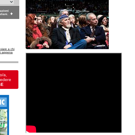
dazioni
aliani.
nviare a chi
ai appena
o/a,
vedere
GE