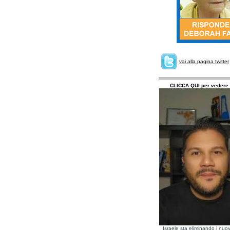
vai alla pagina twitter
CLICCA QUI per vedere 
Israele sta eliminando i nuov