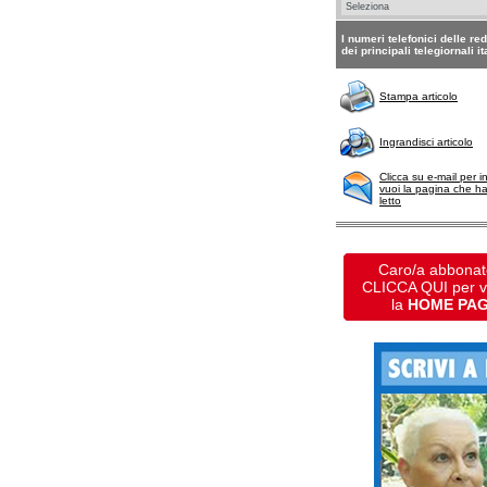
I numeri telefonici delle re
dei principali telegiornali it
Stampa articolo
Ingrandisci articolo
Clicca su e-mail per i
vuoi la pagina che h
letto
Caro/a abbonat
CLICCA QUI per 
la
HOME PA