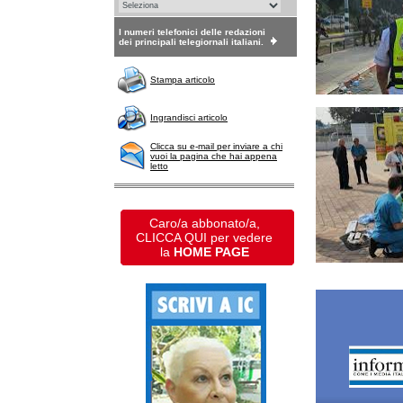
I numeri telefonici delle redazioni
dei principali telegiornali italiani.
Stampa articolo
Ingrandisci articolo
Clicca su e-mail per inviare a chi
vuoi la pagina che hai appena
letto
Caro/a abbonato/a,
CLICCA QUI per vedere
la
HOME PAGE