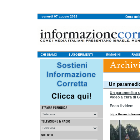
venerdi 07 agosto 2026
CHI SIAMO
SUGGERIMENTI
IMMAGINI
RASS
Un paramedico
Un paramedico ra
Video a cura di G
Ecco il video:
https://www.inform