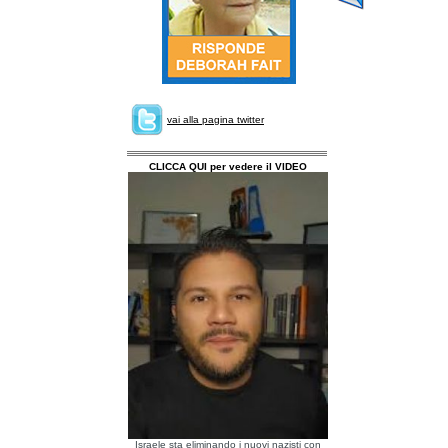
vai alla pagina twitter
CLICCA QUI per vedere il VIDEO
Israele sta eliminando i nuovi nazisti con