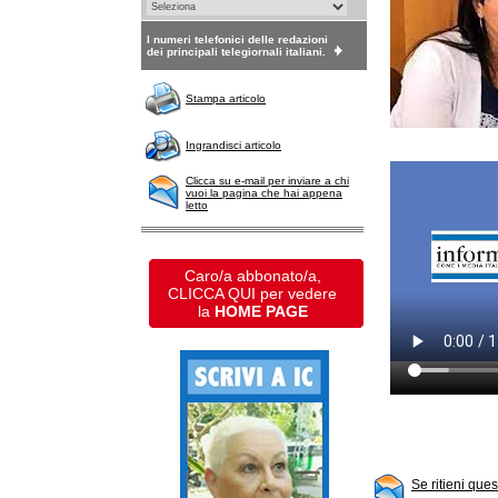
I numeri telefonici delle redazioni
dei principali telegiornali italiani.
Stampa articolo
Ingrandisci articolo
Clicca su e-mail per inviare a chi
vuoi la pagina che hai appena
letto
Caro/a abbonato/a,
CLICCA QUI per vedere
la
HOME PAGE
Se ritieni que