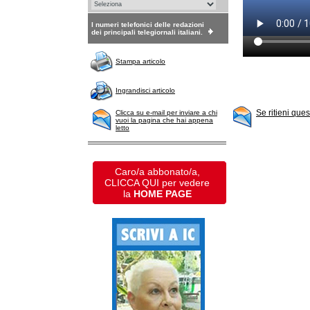
I numeri telefonici delle redazioni
dei principali telegiornali italiani.
Stampa articolo
Ingrandisci articolo
Se ritieni que
Clicca su e-mail per inviare a chi
vuoi la pagina che hai appena
letto
Caro/a abbonato/a,
CLICCA QUI per vedere
la
HOME PAGE