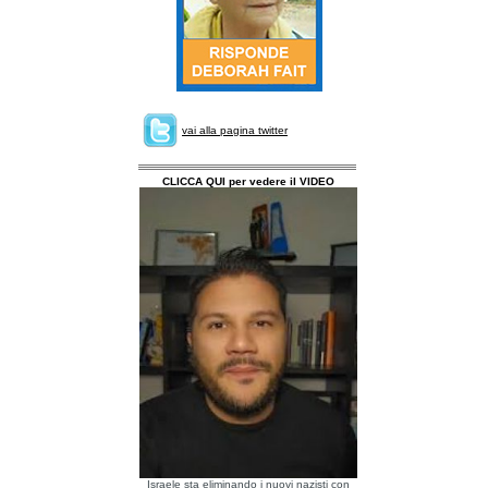
vai alla pagina twitter
CLICCA QUI per vedere il VIDEO
Israele sta eliminando i nuovi nazisti con