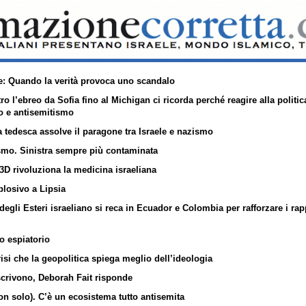
: Quando la verità provoca uno scandalo
ro l’ebreo da Sofia fino al Michigan ci ricorda perché reagire alla polit
o e antisemitismo
a tedesca assolve il paragone tra Israele e nazismo
smo. Sinistra sempre più contaminata
3D rivoluziona la medicina israeliana
plosivo a Lipsia
 degli Esteri israeliano si reca in Ecuador e Colombia per rafforzare i ra
ro espiatorio
risi che la geopolitica spiega meglio dell’ideologia
i scrivono, Deborah Fait risponde
on solo). C’è un ecosistema tutto antisemita