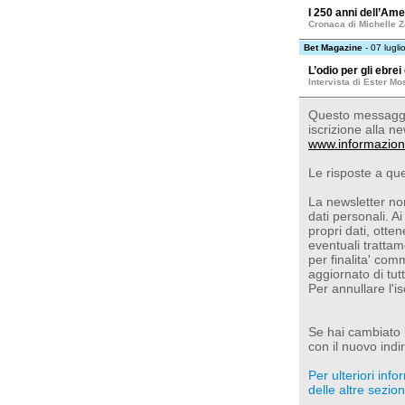
I 250 anni dell’Ame
Cronaca di Michelle Za
Bet Magazine
- 07 lugli
L’odio per gli ebre
Intervista di Ester M
Questo messaggio
iscrizione alla ne
www.informazion
Le risposte a qu
La newsletter non
dati personali. Ai
propri dati, otte
eventuali trattam
per finalita' com
aggiornato di tut
Per annullare l'i
Se hai cambiato l'
con il nuovo indir
Per ulteriori inf
delle altre sezioni