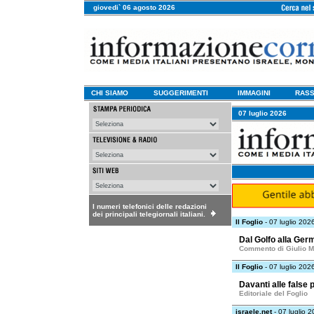
giovedi` 06 agosto 2026
CHI SIAMO
SUGGERIMENTI
IMMAGINI
RASS
07 luglio 2026
I numeri telefonici delle redazioni
dei principali telegiornali italiani.
Il Foglio
- 07 luglio 202
Dal Golfo alla Germ
Commento di Giulio M
Il Foglio
- 07 luglio 202
Davanti alle false
Editoriale del Foglio
israele.net
- 07 luglio 