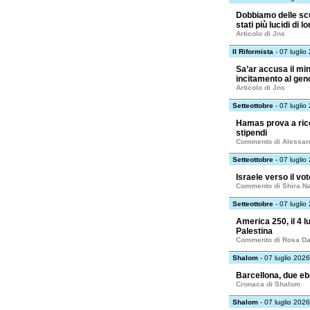
Dobbiamo delle scu
stati più lucidi di lo
Articolo di Jns
Il Riformista
- 07 luglio
Sa’ar accusa il min
incitamento al gen
Articolo di Jns
Setteottobre
- 07 luglio
Hamas prova a ricos
stipendi
Commento di Alessan
Setteottobre
- 07 luglio
Israele verso il vot
Commento di Shira N
Setteottobre
- 07 luglio
America 250, il 4 l
Palestina
Commento di Rosa D
Shalom
- 07 luglio 2026
Barcellona, due ebr
Cronaca di Shalom
Shalom
- 07 luglio 2026