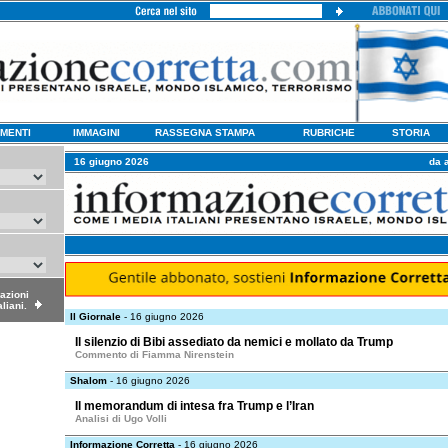
MENTI
IMMAGINI
RASSEGNA STAMPA
RUBRICHE
STORIA
16 giugno 2026
da 
dazioni
aliani.
Il Giornale
- 16 giugno 2026
Il silenzio di Bibi assediato da nemici e mollato da Trump
Commento di Fiamma Nirenstein
Shalom
- 16 giugno 2026
Il memorandum di intesa fra Trump e l’Iran
Analisi di Ugo Volli
Informazione Corretta
- 16 giugno 2026