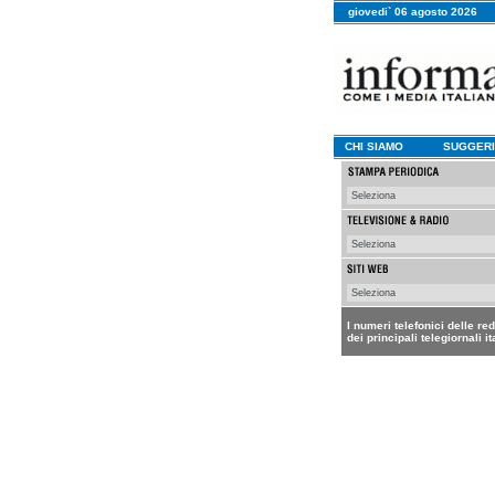
giovedi` 06 agosto 2026
CHI SIAMO
SUGGERI
I numeri telefonici delle re
dei principali telegiornali it