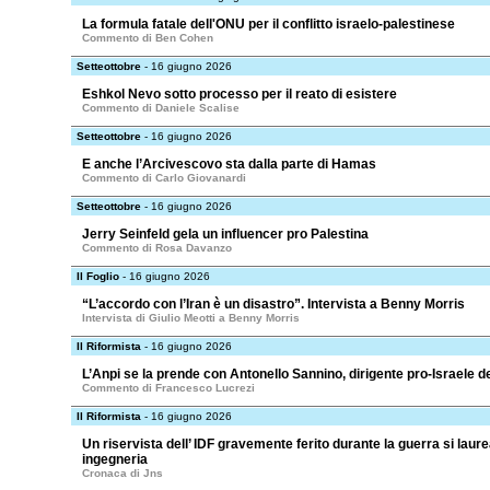
La formula fatale dell'ONU per il conflitto israelo-palestinese
Commento di Ben Cohen
Setteottobre
- 16 giugno 2026
Eshkol Nevo sotto processo per il reato di esistere
Commento di Daniele Scalise
Setteottobre
- 16 giugno 2026
E anche l’Arcivescovo sta dalla parte di Hamas
Commento di Carlo Giovanardi
Setteottobre
- 16 giugno 2026
Jerry Seinfeld gela un influencer pro Palestina
Commento di Rosa Davanzo
Il Foglio
- 16 giugno 2026
“L’accordo con l’Iran è un disastro”. Intervista a Benny Morris
Intervista di Giulio Meotti a Benny Morris
Il Riformista
- 16 giugno 2026
L’Anpi se la prende con Antonello Sannino, dirigente pro-Israele de
Commento di Francesco Lucrezi
Il Riformista
- 16 giugno 2026
Un riservista dell’ IDF gravemente ferito durante la guerra si laure
ingegneria
Cronaca di Jns