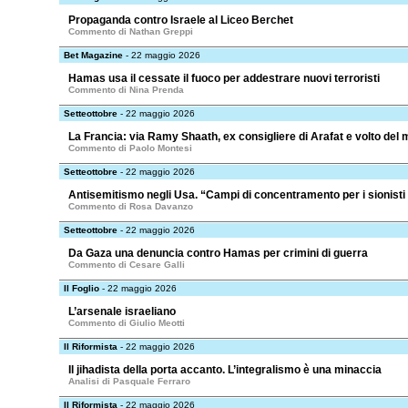
Propaganda contro Israele al Liceo Berchet
Commento di Nathan Greppi
Bet Magazine
- 22 maggio 2026
Hamas usa il cessate il fuoco per addestrare nuovi terroristi
Commento di Nina Prenda
Setteottobre
- 22 maggio 2026
La Francia: via Ramy Shaath, ex consigliere di Arafat e volto de
Commento di Paolo Montesi
Setteottobre
- 22 maggio 2026
Antisemitismo negli Usa. “Campi di concentramento per i sionisti
Commento di Rosa Davanzo
Setteottobre
- 22 maggio 2026
Da Gaza una denuncia contro Hamas per crimini di guerra
Commento di Cesare Galli
Il Foglio
- 22 maggio 2026
L’arsenale israeliano
Commento di Giulio Meotti
Il Riformista
- 22 maggio 2026
Il jihadista della porta accanto. L’integralismo è una minaccia
Analisi di Pasquale Ferraro
Il Riformista
- 22 maggio 2026