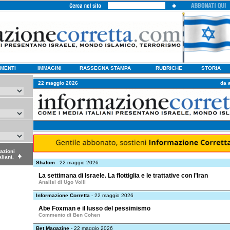
MENTI
IMMAGINI
RASSEGNA STAMPA
RUBRICHE
STORIA
22 maggio 2026
da 
dazioni
aliani.
Shalom
- 22 maggio 2026
La settimana di Israele. La flottiglia e le trattative con l’Iran
Analisi di Ugo Volli
Informazione Corretta
- 22 maggio 2026
Abe Foxman e il lusso del pessimismo
Commento di Ben Cohen
Bet Magazine
- 22 maggio 2026