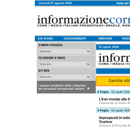
venerdi 07 agosto 2026
CHI SIAMO
SUGGERIMENTI
IMMAGINI
RASS
02 aprile 2026
I numeri telefonici delle redazioni
dei principali telegiornali italiani.
Il Foglio
- 02 aprile 202
L’Iran manda alla f
Commento di Giulio M
Il Foglio
- 02 aprile 202
Impreparati in tutt
Tsurkov
Cronaca di Priscilla 