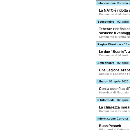
Informazione Corretta
-
La NATO è ridotta 
Commento di Michelle
Setteottobre
- 02 aprile
Teheran ridefinisce
sostiene il vantag
Commento di Shira N
Pagine Ebraiche
- 02 a
Le due “Bosnie”: app
Commento di Moked
Setteottobre
- 02 aprile
Una Legione Araba 
Analisi di Lodovico F
Libero
- 02 aprile 2026
Con la sconfitta di
Intervista di Maurizio
Il Riformista
- 02 aprile
La chiarezza moral
Commento di Bruno S
Informazione Corretta
-
Buon Pesach
Gli auguri di Deborah 