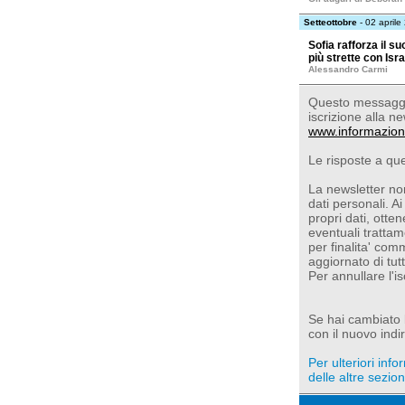
Setteottobre
- 02 aprile
Sofia rafforza il 
più strette con Isr
Alessandro Carmi
Questo messaggio
iscrizione alla ne
www.informazion
Le risposte a qu
La newsletter non
dati personali. Ai
propri dati, otte
eventuali trattam
per finalita' com
aggiornato di tut
Per annullare l'i
Se hai cambiato l'
con il nuovo indir
Per ulteriori inf
delle altre sezioni