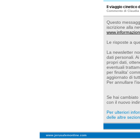
Il viaggio cinetic
Commento di Claudia 
Questo messaggio
iscrizione alla ne
www.informazion
Le risposte a qu
La newsletter non
dati personali. Ai
propri dati, otte
eventuali trattam
per finalita' com
aggiornato di tut
Per annullare l'i
Se hai cambiato l'
con il nuovo indir
Per ulteriori inf
delle altre sezioni
www.jerusalemonline.com