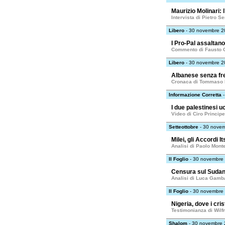
Maurizio Molinari: 
Intervista di Pietro Se
Libero
- 30 novembre 2
I Pro-Pal assaltan
Commento di Fausto C
Libero
- 30 novembre 2
Albanese senza fr
Cronaca di Tommaso
Informazione Corretta
-
I due palestinesi uc
Video di Ciro Principe
Setteottobre
- 30 nove
Milei, gli Accordi I
Analisi di Paolo Mont
Il Foglio
- 30 novembre
Censura sul Suda
Analisi di Luca Gamb
Il Foglio
- 30 novembre
Nigeria, dove i cri
Testimonianza di Wilf
Shalom
- 30 novembre