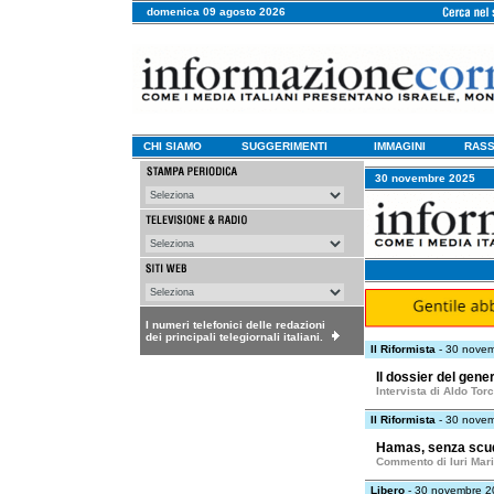
domenica 09 agosto 2026
CHI SIAMO
SUGGERIMENTI
IMMAGINI
RASS
30 novembre 2025
I numeri telefonici delle redazioni
dei principali telegiornali italiani.
Il Riformista
- 30 nove
Il dossier del gener
Intervista di Aldo Tor
Il Riformista
- 30 nove
Hamas, senza scudi
Commento di Iuri Mar
Libero
- 30 novembre 2