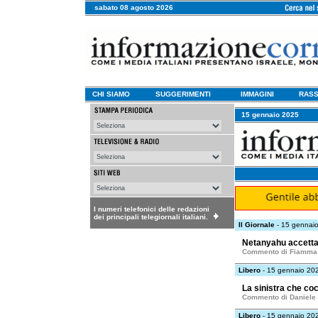
sabato 08 agosto 2026
CHI SIAMO
SUGGERIMENTI
IMMAGINI
RASS
15 gennaio 2025
I numeri telefonici delle redazioni
dei principali telegiornali italiani.
Il Giornale
- 15 gennai
Netanyahu accetta m
Commento di Fiamma 
Libero
- 15 gennaio 20
La sinistra che coc
Commento di Daniele
Libero
- 15 gennaio 20