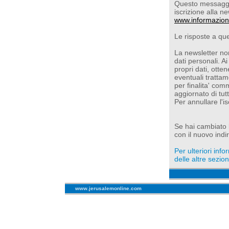
Questo messaggio
iscrizione alla ne
www.informazion
Le risposte a qu
La newsletter non
dati personali. Ai
propri dati, otte
eventuali trattam
per finalita' com
aggiornato di tut
Per annullare l'i
Se hai cambiato l'
con il nuovo indir
Per ulteriori inf
delle altre sezioni
www.jerusalemonline.com