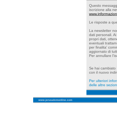
Questo messaggio
iscrizione alla ne
www.informazion
Le risposte a qu
La newsletter non
dati personali. Ai
propri dati, otte
eventuali trattam
per finalita' com
aggiornato di tut
Per annullare l'i
Se hai cambiato l'
con il nuovo indir
Per ulteriori inf
delle altre sezioni
www.jerusalemonline.com