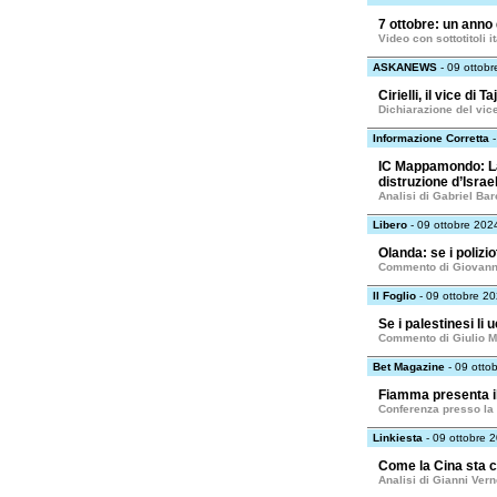
7 ottobre: un anno
Video con sottotitoli 
ASKANEWS
- 09 ottob
Cirielli, il vice di 
Dichiarazione del vice
Informazione Corretta
-
IC Mappamondo: La P
distruzione d’Israe
Analisi di Gabriel Ba
Libero
- 09 ottobre 202
Olanda: se i polizio
Commento di Giovann
Il Foglio
- 09 ottobre 2
Se i palestinesi li
Commento di Giulio M
Bet Magazine
- 09 otto
Fiamma presenta il 
Conferenza presso la 
Linkiesta
- 09 ottobre 
Come la Cina sta co
Analisi di Gianni Vern