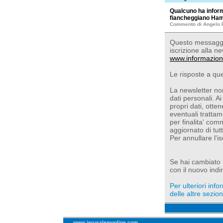
Qualcuno ha informa
fiancheggiano Ha
Commento di Angelo 
Questo messaggio
iscrizione alla ne
www.informazion
Le risposte a qu
La newsletter non
dati personali. Ai
propri dati, otte
eventuali trattam
per finalita' com
aggiornato di tut
Per annullare l'i
Se hai cambiato l'
con il nuovo indir
Per ulteriori inf
delle altre sezioni
www.jerusalemonline.com