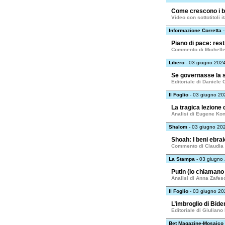
Come crescono i b
Video con sottotitoli 
Informazione Corretta
-
Piano di pace: rest
Commento di Michelle
Libero
- 03 giugno 202
Se governasse la s
Editoriale di Daniele
Il Foglio
- 03 giugno 20
La tragica lezione 
Analisi di Eugene Ko
Shalom
- 03 giugno 20
Shoah: I beni ebra
Commento di Claudia 
La Stampa
- 03 giugno
Putin (lo chiamano 
Analisi di Anna Zafes
Il Foglio
- 03 giugno 20
L’imbroglio di Bide
Editoriale di Giuliano
Bet Magazine-Mosaico