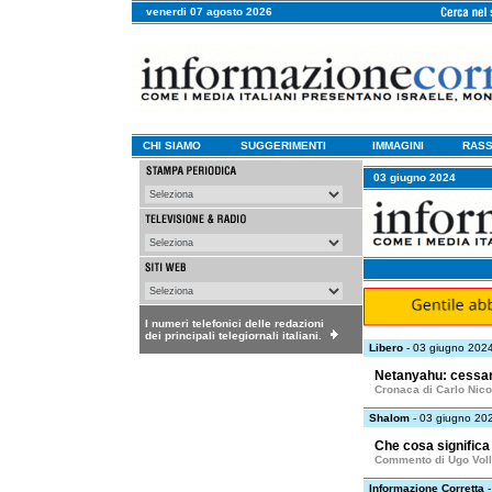
venerdi 07 agosto 2026
CHI SIAMO
SUGGERIMENTI
IMMAGINI
RASS
03 giugno 2024
I numeri telefonici delle redazioni
dei principali telegiornali italiani.
Libero
- 03 giugno 202
Netanyahu: cessare
Cronaca di Carlo Nico
Shalom
- 03 giugno 20
Che cosa significa 
Commento di Ugo Voll
Informazione Corretta
-