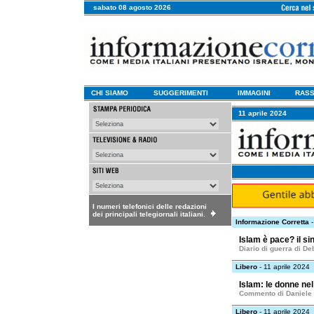
sabato 08 agosto 2026
CHI SIAMO
SUGGERIMENTI
IMMAGINI
RASS
11 aprile 2024
I numeri telefonici delle redazioni
dei principali telegiornali italiani.
Informazione Corretta
-
Islam è pace? il si
Diario di guerra di De
Libero
- 11 aprile 2024
Islam: le donne nel
Commento di Daniele
Libero
- 11 aprile 2024