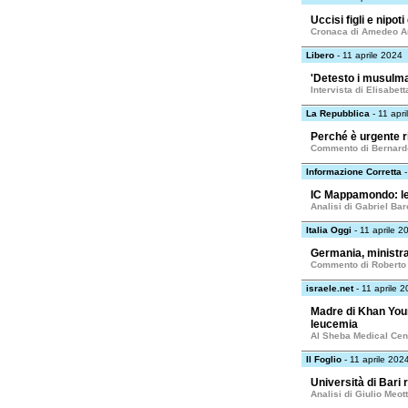
Uccisi figli e nipo
Cronaca di Amedeo A
Libero
- 11 aprile 2024
'Detesto i musulman
Intervista di Elisabet
La Repubblica
- 11 apr
Perché è urgente r
Commento di Bernard
Informazione Corretta
-
IC Mappamondo: le 
Analisi di Gabriel Ba
Italia Oggi
- 11 aprile 2
Germania, ministr
Commento di Roberto
israele.net
- 11 aprile 
Madre di Khan Youni
leucemia
Al Sheba Medical Cen
Il Foglio
- 11 aprile 202
Università di Bari 
Analisi di Giulio Meott