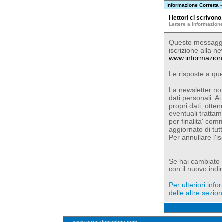
Informazione Corretta
-
I lettori ci scrivo
Lettere a Informazion
Questo messaggio
iscrizione alla ne
www.informazion
Le risposte a qu
La newsletter non
dati personali. Ai
propri dati, otte
eventuali trattam
per finalita' com
aggiornato di tut
Per annullare l'i
Se hai cambiato l'
con il nuovo indir
Per ulteriori inf
delle altre sezioni
www.jerusalemonline.com