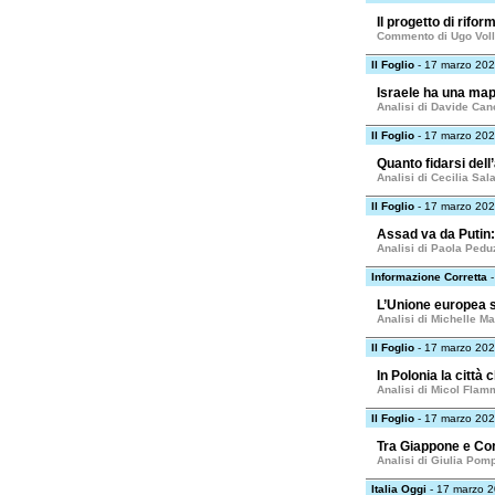
Il progetto di rifor
Commento di Ugo Voll
Il Foglio
- 17 marzo 20
Israele ha una map
Analisi di Davide Can
Il Foglio
- 17 marzo 20
Quanto fidarsi del
Analisi di Cecilia Sal
Il Foglio
- 17 marzo 20
Assad va da Putin:
Analisi di Paola Pedu
Informazione Corretta
-
L’Unione europea s
Analisi di Michelle Ma
Il Foglio
- 17 marzo 20
In Polonia la città 
Analisi di Micol Flam
Il Foglio
- 17 marzo 20
Tra Giappone e Core
Analisi di Giulia Pomp
Italia Oggi
- 17 marzo 