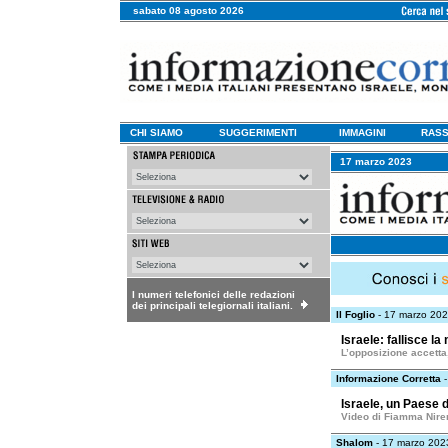
sabato 08 agosto 2026
CHI SIAMO
SUGGERIMENTI
IMMAGINI
RASS
17 marzo 2023
I numeri telefonici delle redazioni
dei principali telegiornali italiani.
Il Foglio
- 17 marzo 20
Israele: fallisce l
L’opposizione accetta
Informazione Corretta
-
Israele, un Paese d
Video di Fiamma Niren
Shalom
- 17 marzo 202