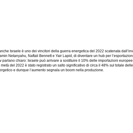
nche Israele è uno dei vincitori della guerra energetica del 2022 scatenata dall’in
jamin Netanyahu, Naftali Bennett e Yair Lapid, di diventare un hub per l’esportazio
 parlano chiaro: Israele può arrivare a sostituire il 10% delle importazioni europee di
tà del 2022 è stato registrato un salto significativo di circa il 48% sul totale delle
nergetico e dunque l’aumento segnala un boom nella produzione.