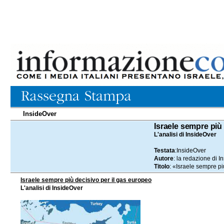
InsideOver
26.09.2022
Israele sempre più
L'analisi di InsideOver
Testata
:InsideOver
Autore
: la redazione di 
Titolo
: «Israele sempre pi
Israele sempre più decisivo per il gas europeo
L'analisi di InsideOver