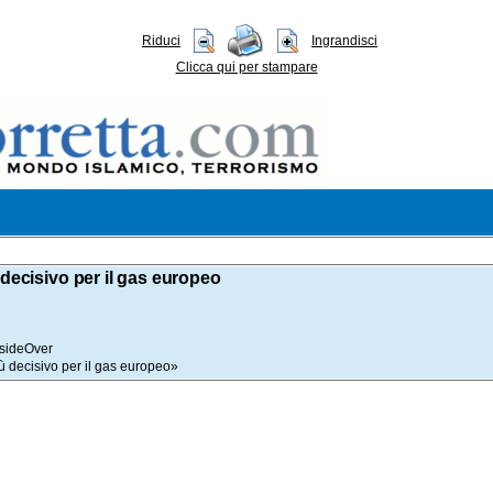
Riduci
Ingrandisci
Clicca qui per stampare
 decisivo per il gas europeo
InsideOver
ù decisivo per il gas europeo»