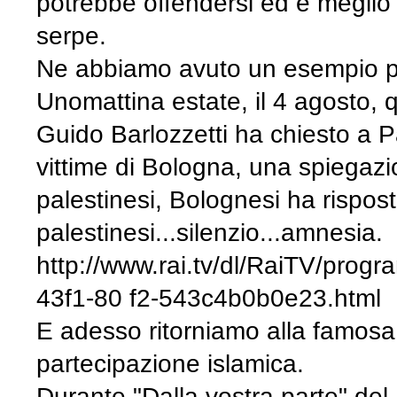
potrebbe offendersi ed è meglio ev
serpe.
Ne abbiamo avuto un esempio pro
Unomattina estate, il 4 agosto, 
Guido Barlozzetti ha chiesto a 
vittime di Bologna, una spiegazi
palestinesi, Bolognesi ha rispost
palestinesi...silenzio...amnesia.
http://www.rai.tv/dl/RaiTV/pro
43f1-80 f2-543c4b0b0e23.html
E adesso ritorniamo alla famos
partecipazione islamica.
Durante "Dalla vostra parte" del