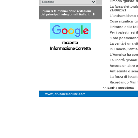
Il modo ‘giusto’
La farsa elettoral
21/06/2021
I numeri telefonici delle redazioni
dei principali telegiornali italiani.
L'antisemitismo 
Cosa significa ‘g
Il ritorno delle f
Per i palestinesi 
‘Loro possiedono 
La verità è una v
In Francia, l'ant
L'America ha com
La libertà globale
Ancora un altro t
Antisemita o semp
La forza di Israel
Ricordando Manfr
<< pagina precedente
www.jerusalemonline.com