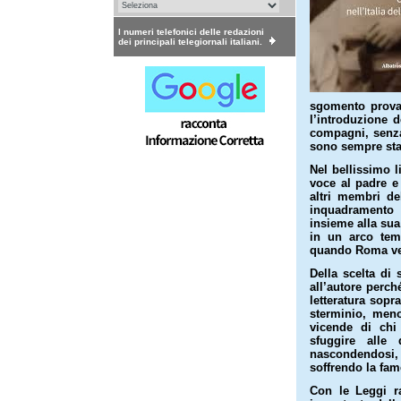
I numeri telefonici delle redazioni
dei principali telegiornali italiani.
sgomento provat
l’introduzione d
compagni, senza
sono sempre sta
Nel bellissimo l
voce al padre e
altri membri de
inquadramento 
insieme alla sua
in un arco temp
quando Roma venn
Della scelta di
all’autore perch
letteratura sopra
sterminio, men
vicende di ch
sfuggire alle
nascondendosi
soffrendo la fam
Con le Leggi ra