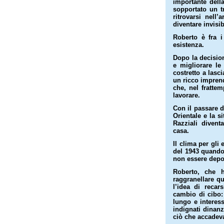
importante dell
sopportato un t
ritrovarsi nell
diventare invisibi
Roberto è fra i
esistenza.
Dopo la decision
e migliorare le
costretto a lasci
un ricco imprendi
che, nel frattem
lavorare.
Con il passare d
Orientale e la si
Razziali divent
casa.
Il clima per gli
del 1943 quando
non essere depor
Roberto, che 
raggranellare q
l’idea di recar
cambio di cibo:
lungo e interes
indignati dinanz
ciò che accadeva