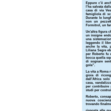
Eppure c’è anch
l’ha salvata dal
casa di via Ve
famigliola di sc
Durante le lung
non un pezzett
Formitrol, un fa
Un'altra figura c
un insigne endo
una sistemazion
leggendo il libr
anche la vita, 
Liliana Segre eb
per Roberto fu 
bocca quella squ
di sognare sent
gola”.
La vita a Roma 
gioia di ricon
dall’Africa solo
casa, vandalizza
per contribuire 
studi per costrui
Roberto, consap
nuova coscienz
trovando finalm
risposta alle q