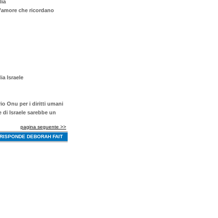
lia
 d’amore che ricordano
ia Israele
o Onu per i diritti umani
e di Israele sarebbe un
pagina seguente >>
RISPONDE DEBORAH FAIT