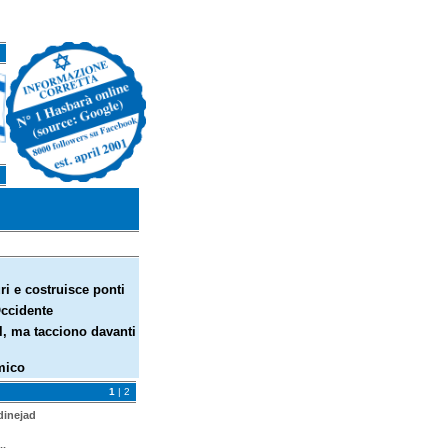
ri e costruisce ponti
Occidente
el, ma tacciono davanti
mico
1
|
2
dinejad