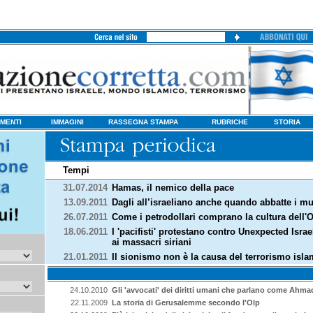
MENTI
IMMAGINI
RASSEGNA STAMPA
RUBRICHE
STORIA
Tempi
31.07.2014
Hamas, il nemico della pace
13.09.2011
Dagli all’israeliano anche quando abbatte i mu
26.07.2011
Come i petrodollari comprano la cultura dell'
18.06.2011
I 'pacifisti' protestano contro Unexpected Isra
ai massacri siriani
21.01.2011
Il sionismo non è la causa del terrorismo isla
24.10.2010
Gli 'avvocati' dei diritti umani che parlano come Ahma
22.11.2009
La storia di Gerusalemme secondo l'Olp