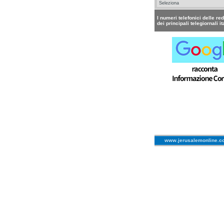
I numeri telefonici delle re
dei principali telegiornali it
www.jerusalemonline.c