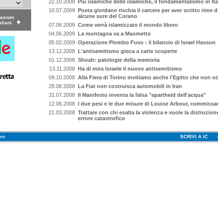
22.10.2009
Più islamiche delle islamiche, il fondamentalismo in Ita
10.07.2009
Poeta giordano rischia il carcere per aver scritto rime
alcune sure del Corano
dazioni
aliani.
07.06.2009
Come verrà islamizzato il mondo libero
04.06.2009
La montagna va a Maometto
05.02.2009
Operazione Piombo Fuso : il bilancio di Israel Hasson
13.12.2008
L'antisemitismo gioca a carte scoperte
01.12.2008
Shoah: patologie della memoria
13.11.2008
Ha di mira Israele il nuovo antisemitismo
09.10.2008
Alla Fiera di Torino invitiamo anche l'Egitto che non od
28.08.2008
La Fiat non costruisca automobili in Iran
31.07.2008
Il Manifesto inventa la falsa "apartheid dell'acqua"
12.06.2008
I due pesi e le due misure di Louise Arbour, commissari
21.03.2008
Trattare con chi esalta la violenza e vuole la distruzion
errore catastrofico
om
SCRIVI A IC