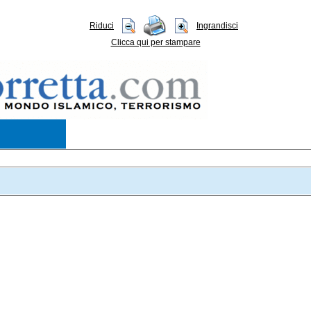
Riduci
Ingrandisci
Clicca qui per stampare