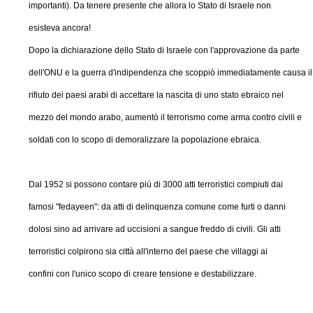
importanti). Da tenere presente che allora lo Stato di Israele non
esisteva ancora!
Dopo la dichiarazione dello Stato di Israele con l'approvazione da parte
dell'ONU e la guerra d'indipendenza che scoppiò immediatamente causa il
rifiuto dei paesi arabi di accettare la nascita di uno stato ebraico nel
mezzo del mondo arabo, aumentò il terrorismo come arma contro civili e
soldati con lo scopo di demoralizzare la popolazione ebraica.
Dal 1952 si possono contare più di 3000 atti terroristici compiuti dai
famosi "fedayeen": da atti di delinquenza comune come furti o danni
dolosi sino ad arrivare ad uccisioni a sangue freddo di civili. Gli atti
terroristici colpirono sia città all'interno del paese che villaggi ai
confini con l'unico scopo di creare tensione e destabilizzare.