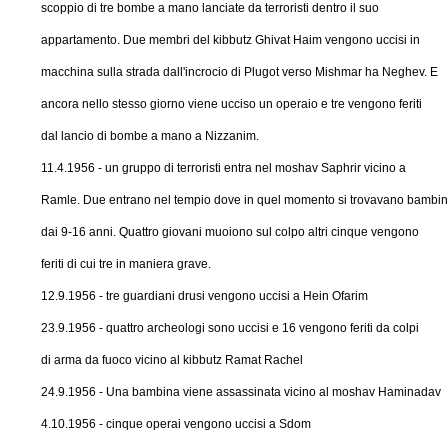
scoppio di tre bombe a mano lanciate da terroristi dentro il suo
appartamento. Due membri del kibbutz Ghivat Haim vengono uccisi in
macchina sulla strada dall'incrocio di Plugot verso Mishmar ha Neghev. E
ancora nello stesso giorno viene ucciso un operaio e tre vengono feriti
dal lancio di bombe a mano a Nizzanim.
11.4.1956 - un gruppo di terroristi entra nel moshav Saphrir vicino a
Ramle. Due entrano nel tempio dove in quel momento si trovavano bambin
dai 9-16 anni. Quattro giovani muoiono sul colpo altri cinque vengono
feriti di cui tre in maniera grave.
12.9.1956 - tre guardiani drusi vengono uccisi a Hein Ofarim
23.9.1956 - quattro archeologi sono uccisi e 16 vengono feriti da colpi
di arma da fuoco vicino al kibbutz Ramat Rachel
24.9.1956 - Una bambina viene assassinata vicino al moshav Haminadav
4.10.1956 - cinque operai vengono uccisi a Sdom