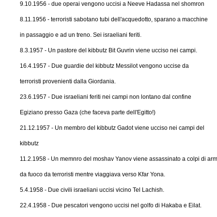
9.10.1956 - due operai vengono uccisi a Neeve Hadassa nel shomron
8.11.1956 - terroristi sabotano tubi dell'acquedotto, sparano a macchine
in passaggio e ad un treno. Sei israeliani feriti.
8.3.1957 - Un pastore del kibbutz Bit Guvrin viene ucciso nei campi.
16.4.1957 - Due guardie del kibbutz Messilot vengono uccise da
terroristi provenienti dalla Giordania.
23.6.1957 - Due israeliani feriti nei campi non lontano dal confine
Egiziano presso Gaza (che faceva parte dell'Egitto!)
21.12.1957 - Un membro del kibbutz Gadot viene ucciso nei campi del
kibbutz
11.2.1958 - Un memnro del moshav Yanov viene assassinato a colpi di ar
da fuoco da terroristi mentre viaggiava verso Kfar Yona.
5.4.1958 - Due civili israeliani uccisi vicino Tel Lachish.
22.4.1958 - Due pescatori vengono uccisi nel golfo di Hakaba e Eilat.