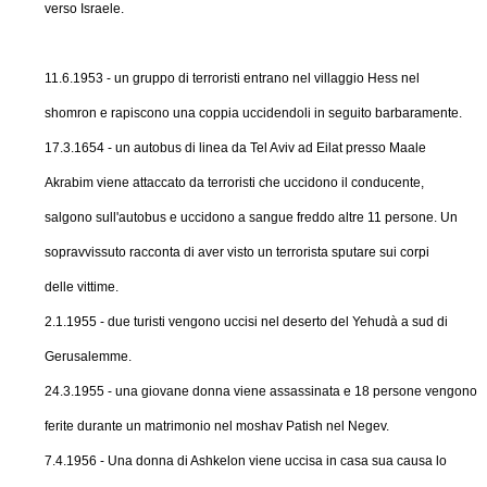
verso Israele.
11.6.1953 - un gruppo di terroristi entrano nel villaggio Hess nel
shomron e rapiscono una coppia uccidendoli in seguito barbaramente.
17.3.1654 - un autobus di linea da Tel Aviv ad Eilat presso Maale
Akrabim viene attaccato da terroristi che uccidono il conducente,
salgono sull'autobus e uccidono a sangue freddo altre 11 persone. Un
sopravvissuto racconta di aver visto un terrorista sputare sui corpi
delle vittime.
2.1.1955 - due turisti vengono uccisi nel deserto del Yehudà a sud di
Gerusalemme.
24.3.1955 - una giovane donna viene assassinata e 18 persone vengono
ferite durante un matrimonio nel moshav Patish nel Negev.
7.4.1956 - Una donna di Ashkelon viene uccisa in casa sua causa lo