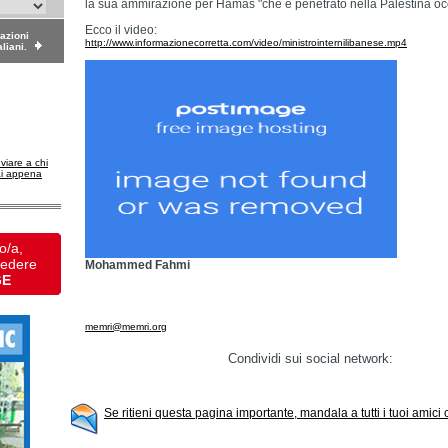
la sua ammirazione per Hamas "che è penetrato nella Palestina occu
Ecco il video:
dazioni
http://www.informazionecorretta.com/video/ministrointernilibanese.mp4
aliani.
nviare a chi
ai appena
o/a,
vedere
Mohammed Fahmi
GE
memri@memri.org
Condividi sui social network:
Se ritieni questa pagina importante, mandala a tutti i tuoi amici