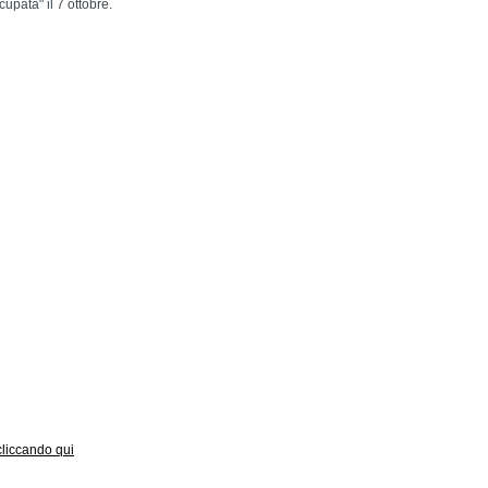
pata" il 7 ottobre.
 cliccando qui