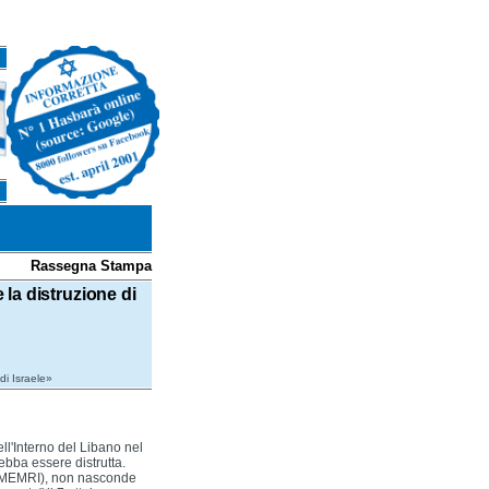
Rassegna Stampa
e la distruzione di
 di Israele»
l'Interno del Libano nel
ebba essere distrutta.
 da MEMRI), non nasconde