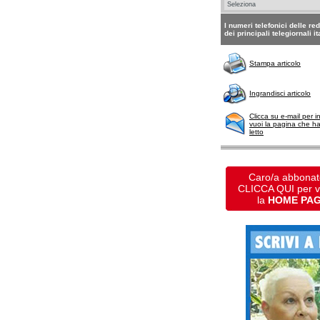
I numeri telefonici delle re
dei principali telegiornali it
Stampa articolo
Ingrandisci articolo
Clicca su e-mail per i
vuoi la pagina che h
letto
Caro/a abbonat
CLICCA QUI per 
la
HOME PA