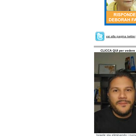
vai alla pagina twitter
CLICCA QUI per vedere 
Israele sta eliminando i nuov