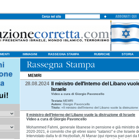
MENTI
IMMAGINI
RASSEGNA STAMPA
RUBRICHE
STORIA
MEMRI
28.08.2024
Il ministro dell'Interno del Libano vuol
Israele
Video a cura di Giorgio Pavoncello
Testata
:MEMRI
Autore
: Giorgio Pavoncello
Titolo
: «Il ministro dell'Interno del Libano vuole la distruzione
Il ministro dell'Interno del Libano vuole la distruzione di Israele
Video a cura di Giorgio Pavoncello
Mohammed Fahmi, generale libanese in pensione e già ministro del
2020-2021, è convinto che gli ebrei siano "satanici" e che Israele d
Intervistato dalla tv di Hezbollah, Al Manar (qui ripresa pari pari