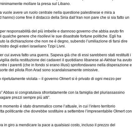
de minimamente mollare la presa sul Libano.
ria vuole avere un ruolo centrale nella questione palestinese e mira a
hanno) come fine il distacco della Siria dall’Iran non pare che si sia fatto un
, per responsabilità del più imbelle e dannoso governo che abbia avuto fin
 qualche genere che risollevi le sue disastrate fortune politiche. Egli ha
nuto la dichiarazione che non ne è degno, subendo l’umiliazione di farsi dire
stro degli esteri israeliano Tzipi Livni.
ui aveva fatto una guerra. Sapeva già che di essi sarebbero stati restituiti i
igilia della restituzione dei cadaveri il quotidiano libanese al-Akhbar ha avuto
ntre i parenti (che in fondo si erano illusi) sprofondavano nella disperazione e
a la sorte del pilota Ron Arad sono scandalosamente omissive.
 ripetutamente violata – il governo Olmert si è privato di ogni mezzo per
o” Abbas si congratulava sfrontatamente con la famiglia del pluriassassino
pagare prezzi sempre più alti”.
momento è stato drammatico come l’attuale, in cui l’intero territorio
oetta politicante che dovrebbe sostituire a settembre l’impresentabile Olmert con
in giro a mendicare la pace a qualsiasi costo, incluso il prezzo del