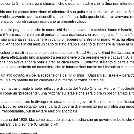
 con la Siria l’altra via è chiusa: il che è quanto ribadire che la Siria non inten
iria non ha alcuna intenzione di allentare il suo patto con Hezbollah. Ancora: la Si
rebbe avvenire questa riconciliazione. Infine, se tutta queste iniziative avevano (ed 
renza con cui gli iraniani guardano ai presenti sviluppi.
 col solito pugno di mosche in mano, chi rischia di avere il massimo danno è Israele
 il Muro occidentale pur di portare a casa qualcosa che assomigli a un “risultato” di
a sua sincerità senza ottenere in cambio neppure una stretta di mano. Anzi, ha otte
 di Annapolis in cui nessun capo di stato arabo si degnò di stringere la mano al Mini
 terroristi in cambio dei due soldati rapiti, Eldad Regev e Ehud Goldwasser, per c
 stava effettuando uno scambio tra persone vive o tra persone vive e cadaveri. Alla v
e non aveva ancora notizie precise circa l’altro… L’affronto si è tinto di beffa e me
lmert era stato costretto ad ammettere che le informazioni fornite da Hezbollah circ
 atto dovuto, e cioè la sospensione dei tiri di missili Qassam su Israele – peraltro
dere un altro baratto tra un cadavere e numerosi terroristi pericolosi.
d ha trasformato Israele nella tigre di carta del Medio Oriente. Mentre il “moderat
o come un “precedente”, una “vittoria” su Israele che sarà d’ora in poi chiamato a “
ha saputo superare le divergenze creando anche governi di unità nazionale. Nessun 
amas. Eppure, non soltanto non si parla di governi di emergenza ma si profila una pir
irresponsabile, pur di evitare elezioni anticipate.
etagna del 1938. Ma, come accadde allora, si rischia che un governo imbelle che va 
lvarsi dal disonore (Churchill dixit).