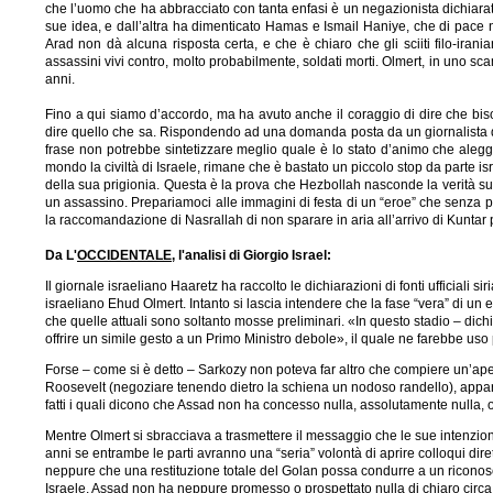
che l’uomo che ha abbracciato con tanta enfasi è un negazionista dichiarato d
sue idea, e dall’altra ha dimenticato Hamas e Ismail Haniye, che di pace n
Arad non dà alcuna risposta certa, e che è chiaro che gli sciiti filo-irani
assassini vivi contro, molto probabilmente, soldati morti. Olmert, in uno sca
anni.
Fino a qui siamo d’accordo, ma ha avuto anche il coraggio di dire che bi
dire quello che sa. Rispondendo ad una domanda posta da un giornalista di 
frase non potrebbe sintetizzare meglio quale è lo stato d’animo che alegg
mondo la civiltà di Israele, rimane che è bastato un piccolo stop da parte isr
della sua prigionia. Questa è la prova che Hezbollah nasconde la verità su R
un assassino. Prepariamoci alle immagini di festa di un “eroe” che senza p
la raccomandazione di Nasrallah di non sparare in aria all’arrivo di Kuntar pe
Da L'
OCCIDENTALE
, l'analisi di Giorgio Israel:
Il giornale israeliano Haaretz ha raccolto le dichiarazioni di fonti ufficiali
israeliano Ehud Olmert. Intanto si lascia intendere che la fase “vera” di un
che quelle attuali sono soltanto mosse preliminari. «In questo stadio – dich
offrire un simile gesto a un Primo Ministro debole», il quale ne farebbe us
Forse – come si è detto – Sarkozy non poteva far altro che compiere un’ap
Roosevelt (negoziare tenendo dietro la schiena un nodoso randello), appare s
fatti i quali dicono che Assad non ha concesso nulla, assolutamente nulla,
Mentre Olmert si sbracciava a trasmettere il messaggio che le sue intenzioni
anni se entrambe le parti avranno una “seria” volontà di aprire colloqui d
neppure che una restituzione totale del Golan possa condurre a un riconoscime
Israele. Assad non ha neppure promesso o prospettato nulla di chiaro circa 