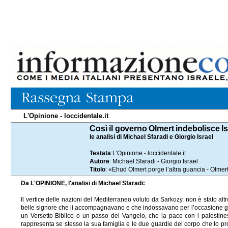
L'Opinione - loccidentale.it
16.07.2008
Così il governo Olmert indebolisce Is
le analisi di Michael Sfaradi e Giorgio Israel
Testata
:L'Opinione - loccidentale.it
Autore
: Michael Sfaradi - Giorgio Israel
Titolo
: «Ehud Olmert porge l’altra guancia - Olmert
Da L'
OPINIONE
, l'analisi di Michael Sfaradi:
Il vertice delle nazioni del Mediterraneo voluto da Sarkozy, non è stato alt
belle signore che li accompagnavano e che indossavano per l’occasione gli ulti
un Versetto Biblico o un passo del Vangelo, che la pace con i palestines
rappresenta se stesso la sua famiglia e le due guardie del corpo che lo p