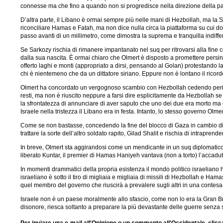
connesse ma che fino a quando non si progredisce nella direzione della pace
D’altra parte, il Libano è ormai sempre più nelle mani di Hezbollah, ma la S
riconciliare Hamas e Fatah, ma non dice nulla circa la piattaforma su cui dov
passo avanti di un millimetro, come dimostra la suprema e tranquilla indiffe
Se Sarkozy rischia di rimanere impantanato nel suq per ritrovarsi alla fine
dalla sua nascita. È ormai chiaro che Olmert è disposto a promettere persino
offerto laghi e monti (appropriato a dirsi, pensando al Golan) protestando l
chi è nientemeno che da un dittatore siriano. Eppure non è lontano il ricordo
Olmert ha concordato un vergognoso scambio con Hezbollah cedendo pericolosi
resti, ma non è riuscito neppure a farsi dire esplicitamente da Hezbollah se
la sfrontatezza di annunciare di aver saputo che uno dei due era morto ma ch
Israele nella tristezza il Libano era in festa. Intanto, lo stesso governo O
Come se non bastasse, concedendo la fine del blocco di Gaza in cambio di un
trattare la sorte dell’altro soldato rapito, Gilad Shalit e rischia di intrapren
In breve, Olmert sta aggirandosi come un mendicante in un suq diplomatico e
liberato Kuntar, il premier di Hamas Haniyeh vantava (non a torto) l’accadut
In momenti drammatici della propria esistenza il mondo politico israeliano 
israeliano è sotto il tiro di migliaia e migliaia di missili di Hezbollah e H
quel membro del governo che riuscirà a prevalere sugli altri in una contesa 
Israele non è un paese moralmente allo sfascio, come non lo era la Gran Br
disonore, riesca soltanto a preparare la più devastante delle guerre senza sa