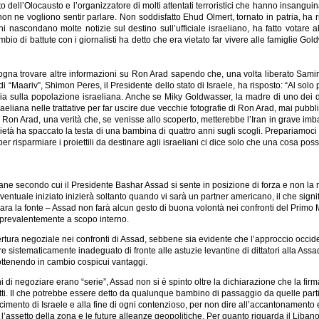
ell’Olocausto e l’organizzatore di molti attentati terroristici che hanno insanguinat
on ne vogliono sentir parlare. Non soddisfatto Ehud Olmert, tornato in patria, ha 
ani nascondano molte notizie sul destino sull’ufficiale israeliano, ha fatto votare
mbio di battute con i giornalisti ha detto che era vietato far vivere alle famiglie G
sogna trovare altre informazioni su Ron Arad sapendo che, una volta liberato Sami
“Maariv”, Shimon Peres, il Presidente dello stato di Israele, ha risposto: “Al solo
ia sulla popolazione israeliana. Anche se Miky Goldwasser, la madre di uno dei due
aeliana nelle trattative per far uscire due vecchie fotografie di Ron Arad, mai pubbli
on Arad, una verità che, se venisse allo scoperto, metterebbe l’Iran in grave imbara
ietà ha spaccato la testa di una bambina di quattro anni sugli scogli. Prepariamoci
r risparmiare i proiettili da destinare agli israeliani ci dice solo che una cosa poss
 siriane secondo cui il Presidente Bashar Assad si sente in posizione di forza e non l
 eventuale iniziato inizierà soltanto quando vi sarà un partner americano, il che sig
iara la fonte – Assad non farà alcun gesto di buona volontà nei confronti del Primo 
o prevalentemente a scopo interno.
ertura negoziale nei confronti di Assad, sebbene sia evidente che l’approccio occi
istematicamente inadeguato di fronte alle astuzie levantine di dittatori alla Assad
 ottenendo in cambio cospicui vantaggi.
 di negoziare erano “serie”, Assad non si è spinto oltre la dichiarazione che la fi
iretti. Il che potrebbe essere detto da qualunque bambino di passaggio da quelle pa
nto di Israele e alla fine di ogni contenzioso, per non dire all’accantonamento espli
l’assetto della zona e le future alleanze geopolitiche. Per quanto riguarda il Liban