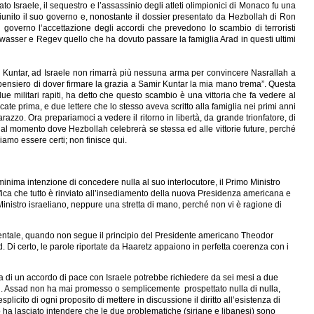
o Israele, il sequestro e l’assassinio degli atleti olimpionici di Monaco fu una
riunito il suo governo e, nonostante il dossier presentato da Hezbollah di Ron
 al governo l’accettazione degli accordi che prevedono lo scambio di terroristi
oldwasser e Regev quello che ha dovuto passare la famiglia Arad in questi ultimi
r Kuntar, ad Israele non rimarrà più nessuna arma per convincere Nasrallah a
 pensiero di dover firmare la grazia a Samir Kuntar la mia mano trema”. Questa
 militari rapiti, ha detto che questo scambio è una vittoria che fa vedere al
cate prima, e due lettere che lo stesso aveva scritto alla famiglia nei primi anni
zzo. Ora prepariamoci a vedere il ritorno in libertà, da grande trionfatore, di
 al momento dove Hezbollah celebrerà se stessa ed alle vittorie future, perché
iamo essere certi; non finisce qui.
a minima intenzione di concedere nulla al suo interlocutore, il Primo Ministro
nifica che tutto è rinviato all’insediamento della nuova Presidenza americana e
Ministro israeliano, neppure una stretta di mano, perché non vi è ragione di
dentale, quando non segue il principio del Presidente americano Theodor
. Di certo, le parole riportate da Haaretz appaiono in perfetta coerenza con i
rma di un accordo di pace con Israele potrebbe richiedere da sei mesi a due
rti. Assad non ha mai promesso o semplicemente prospettato nulla di nulla,
cito di ogni proposito di mettere in discussione il diritto all’esistenza di
o ha lasciato intendere che le due problematiche (siriane e libanesi) sono