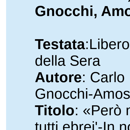
Gnocchi, Am
Testata
:Libero
della Sera
Autore
: Carlo
Gnocchi-Amos
Titolo
: «Però 
tutti ebrei'-In