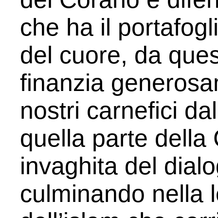
che ha il portafogl
del cuore, da que­
finanzia gene­rosa
nostri carne­fici d
quella par­te
della 
invaghita del dial
culminando nella l