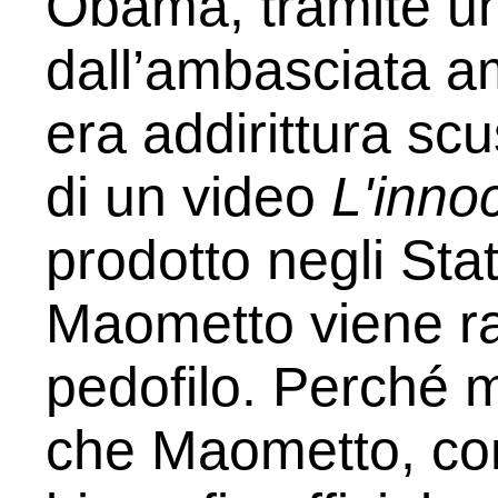
Obama, tramite u
dall’ambasciata am
era addirit­tura sc
di un video
L'innoc
prodotto negli Stati
Maometto viene ra
pedofilo. Perché 
che Maomet­to, co