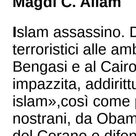
Magdi C. Allam
I
slam assassino. Di
terroristici alle 
Bengasi e al Cair
impazzi­ta, addiri
islam»,così come pr
nostrani, da Obam
del Corano e dife