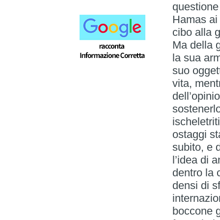
questione 
Hamas ai c
cibo alla 
Ma della g
la sua arm
suo oggett
vita, men
dell’opini
sostenerlo
ischeletri
ostaggi st
subito, e
l’idea di 
dentro la
densi di s
internazio
boccone gh