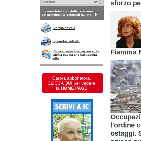
sforzo per
I numeri telefonici delle redazioni
dei principali telegiornali italiani.
Stampa articolo
Ingrandisci articolo
Fiamma N
Clicca su e-mail per inviare a chi
vuoi la pagina che hai appena
letto
Caro/a abbonato/a,
CLICCA QUI per vedere
la
HOME PAGE
Occupazi
l'ordine 
ostaggi. 