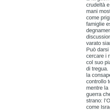
crudeltà e
mani mostru
come prigi
famiglie e
degnament
discussion
varato si
Può darsi
cercare i 
col suo pi
di tregua.
la consape
controllo 
mentre la 
guerra ch
strano: l’
come Isra