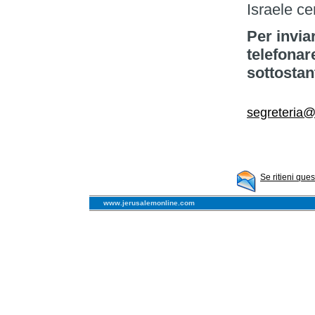
Israele ce
Per invia
telefonar
sottostan
segreteria@i
Se ritieni que
www.jerusalemonline.com