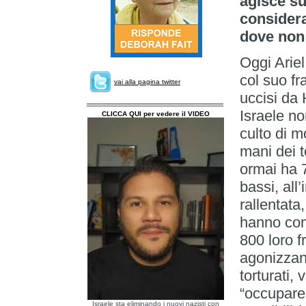
agisce su
considera
dove non 
Oggi Arie
col suo fr
vai alla pagina twitter
uccisi da 
Israele no
CLICCA QUI per vedere il VIDEO
culto di m
mani dei t
ormai ha 7
bassi, all
rallentata,
hanno com
800 loro fr
agonizzant
torturati,
“occupare
Israele sta eliminando i nuovi nazisti con