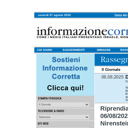
venerdi 07 agosto 2026
CHI SIAMO
SUGGERIMENTI
IMMAGINI
RASS
Il Giornale
06.08.2025
D
C
T
D
P
A
Ti
Riprend
06/08/20
Nirenstei