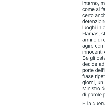
interno, 
come si fa
certo anch
detenzione
luoghi in 
Hamas, str
armi e di 
agire con 
innocenti 
Se gli os
decide ad 
porte dell
frase ripe
giorni, un
Ministro d
di parole
E la guerr