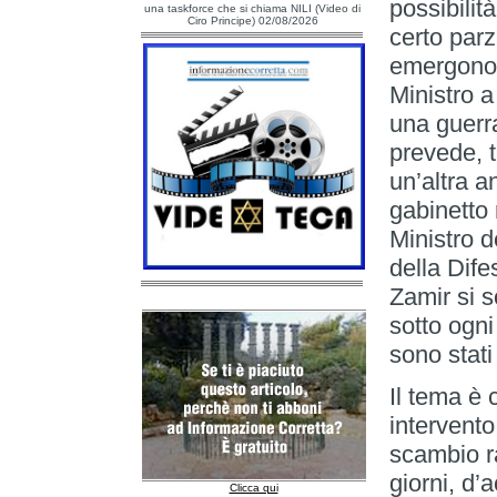
possibilit
una taskforce che si chiama NILI (Video di
Ciro Principe) 02/08/2026
certo parz
emergono 
Ministro a
una guerra
prevede, t
un’altra a
gabinetto
Ministro de
della Dife
Zamir si s
sotto ogn
sono stati 
Il tema è 
intervento
scambio r
giorni, d’
Clicca qui