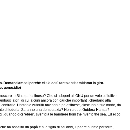
lano. Domandiamoci perché ci sia così tanto antisemitismo in giro.
te: genocidio)
noscere lo Stato palestinese? Che si adoperi all’ONU per un voto collettivo
ambasciatori, di cui alcuni ancora con cariche importanti, chiedano alla
 al contrario, Hamas e Autorità nazionale palestinese, ciascuna a suo modo, da
 dovuto chiederla. Saranno una democrazia? Non credo. Guiderà Hamas?
, quando dici “ebrei”, sventola le bandiere from the river to the sea. Ed ecco
he ha assalito un papà e suo figlio di sei anni, il padre buttato per terra,