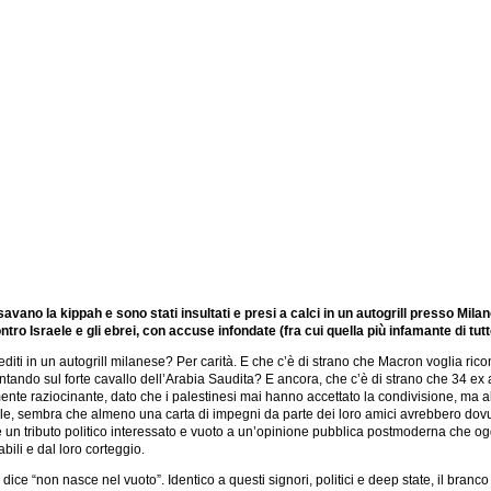
ossavano la kippah e sono stati insultati e presi a calci in un autogrill presso Mi
ro Israele e gli ebrei, con accuse infondate (fra cui quella più infamante di tut
ti in un autogrill milanese? Per carità. E che c’è di strano che Macron voglia rico
tando sul forte cavallo dell’Arabia Saudita? E ancora, che c’è di strano che 34 ex 
mente raziocinante, dato che i palestinesi mai hanno accettato la condivisione, ma
Israele, sembra che almeno una carta di impegni da parte dei loro amici avrebbero
 un tributo politico interessato e vuoto a un’opinione pubblica postmoderna che oggi
abili e dal loro corteggio.
ce “non nasce nel vuoto”. Identico a questi signori, politici e deep state, il branco c