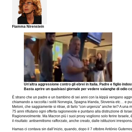
Fiamma Nirenstein
Un'altra aggressione contro gli ebrei in Italia. Padre e figlio ind
Basta aprire un qualsiasi giornale per vedere valanghe di odio cont
È strano che un padre e un bambino di sei anni con la kippà vengano aggredi
chiamando a raccolta i soliti Norvegia, Spagna Irlanda, Slovenia etc… e pun
Meloni, che saggiamente si ritrae, di farlo “con urgenza” anche lei? A una 
75 anni rifiutano ogni offerta ragionevole e puntano alla distruzione di 
Ragionevolmente. Ma Macron più i suoi proxy vogliono solo ferire Israele, è
il risultato: antisemitismo rafforzato, anche creato, dalle istituzioni irrespons
Hamas ci contava sin dall’inizio, quando, dopo il 7 ottobre António Guterres di