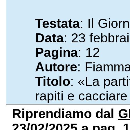
Testata
: Il Gior
Data
: 23 febbra
Pagina
: 12
Autore
: Fiamma
Titolo
: «La parti
rapiti e caccia
Riprendiamo dal
G
23/02/2025 a pag. 