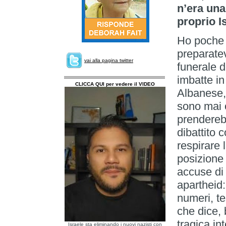
n’era una
proprio I
Ho poche 
preparatev
vai alla pagina twitter
funerale d
imbatte in
CLICCA QUI per vedere il VIDEO
Albanese,
sono mai o
prenderebb
dibattito 
respirare 
posizione
accuse di 
apartheid:
numeri, te
che dice, 
tragica in
Israele sta eliminando i nuovi nazisti con