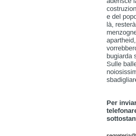
aderisce 
costruzion
e del pop
là, rester
menzogne 
apartheid
vorrebbero
bugiarda 
Sulle ball
noiosissim
sbadigl
Per invia
telefonar
sottostan
segreteria@i