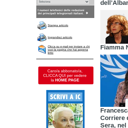
dell’Alba
I numeri telefonici delle redazioni
dei principali telegiornali italiani.
Stampa articolo
Ingrandisci articolo
Fiamma N
Clicca su e-mail per inviare a chi
vuoi la pagina che hai appena
letto
Caro/a abbonato/a,
CLICCA QUI per vedere
la
HOME PAGE
Francesca
Corriere 
Sera, nel