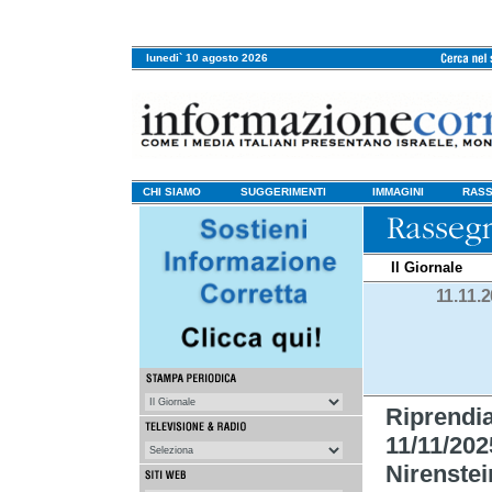
lunedi` 10 agosto 2026
CHI SIAMO
SUGGERIMENTI
IMMAGINI
RASS
Il Giornale
11.11.
Riprend
11/11/202
Nirenstei