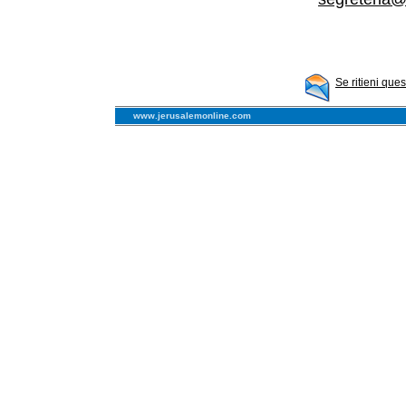
Se ritieni que
www.jerusalemonline.com