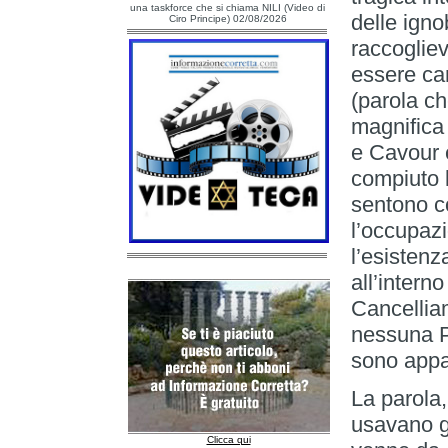
una taskforce che si chiama NILI (Video di
delle igno
Ciro Principe) 02/08/2026
raccogliev
essere can
(parola ch
magnifica 
e Cavour 
compiuto 
sentono c
l’occupaz
l’esistenz
all’intern
Cancellia
nessuna Pa
sono appar
La parola
usavano gl
Clicca qui