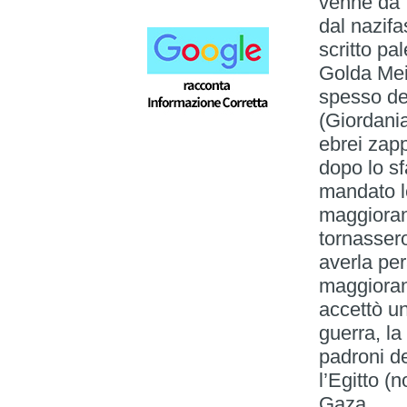
venne da I
dal nazifa
scritto pa
Golda Meir
spesso det
(Giordania
ebrei zapp
dopo lo s
mandato le
maggioranz
tornasser
averla pe
maggioranz
accettò un
guerra, la
padroni d
l’Egitto (n
Gaza.