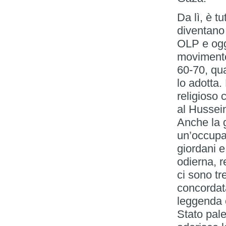
Da lì, è t
diventano 
OLP e ogg
movimento 
60-70, qu
lo adotta.
religioso 
al Hussein
Anche la 
un’occupaz
giordani e
odierna, r
ci sono t
concordata
leggenda 
Stato pale