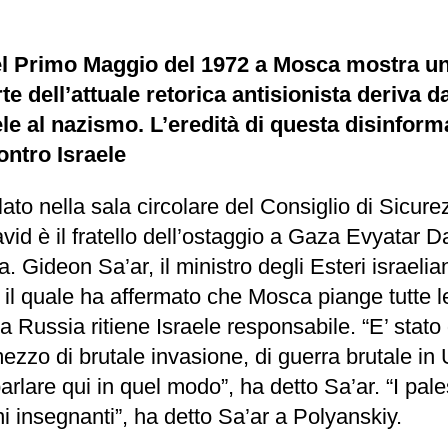
del Primo Maggio del 1972 a Mosca mostra un 
te dell’attuale retorica antisionista deriva 
le al nazismo. L’eredità di questa disinfo
ontro Israele
ato nella sala circolare del Consiglio di Sicure
avid è il fratello dell’ostaggio a Gaza Evyatar 
a. Gideon Sa’ar, il ministro degli Esteri israel
 il quale ha affermato che Mosca piange tutte le
la Russia ritiene Israele responsabile. “E’ stato
ezzo di brutale invasione, di guerra brutale in
, parlare qui in quel modo”, ha detto Sa’ar. “I p
oni insegnanti”, ha detto Sa’ar a Polyanskiy.