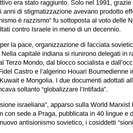
tivo era stato raggiunto. Solo nel 1991, grazie a
anni di stigmatizzazione avevano prodotto effetti 
onismo è razzismo” fu sottoposta al voto delle Na
ltati contro Israele in meno di un decennio.
per la pace, organizzazione di facciata soviet
 Nella capitale indiana si riunirono delegati in
al Terzo Mondo, dal blocco socialista e dall’occ
idel Castro e l’algerino Houari Boumedienne inv
 Kuwait e Mongolia. I due documenti adottati all
cava soltanto “globalizzare l’Intifada”.
ssione israeliana”, apparso sulla World Marxist R
con sede a Praga, pubblicata in 40 lingue e di
uovo antisionismo sovietico, i cosiddetti “sioni