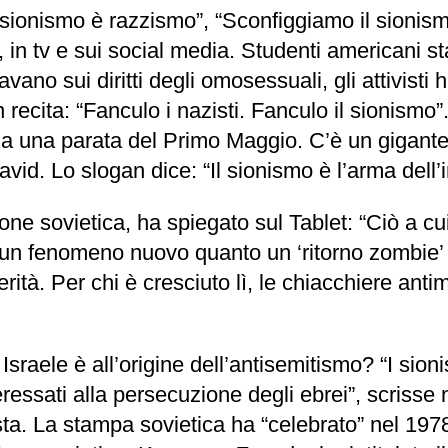
sionismo è razzismo”, “Sconfiggiamo il sionismo”
i, in tv e sui social media. Studenti americani st
ano sui diritti degli omosessuali, gli attivisti 
 recita: “Fanculo i nazisti. Fanculo il sionismo
i a una parata del Primo Maggio. C’è un gigan
David. Lo slogan dice: “Il sionismo è l’arma dell’
one sovietica, ha spiegato sul Tablet: “Ciò a cu
to un fenomeno nuovo quanto un ‘ritorno zombie
erità. Per chi è cresciuto lì, le chiacchiere antim
sraele è all’origine dell’antisemitismo? “I sioni
eressati alla persecuzione degli ebrei”, scriss
ta. La stampa sovietica ha “celebrato” nel 1978