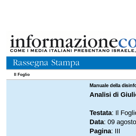
Il Foglio
09.08.2025
Manuale della disinf
Analisi di Giul
Testata
: Il Fogli
Data
: 09 agost
Pagina
: III