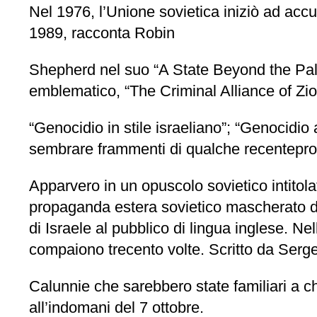
Nel 1976, l’Unione sovietica iniziò ad accu
1989, racconta Robin
Shepherd nel suo “A State Beyond the Pale.
emblematico, “The Criminal Alliance of Zi
“Genocidio in stile israeliano”; “Genocidio a
sembrare frammenti di qualche recenteproc
Apparvero in un opuscolo sovietico intitolat
propaganda estera sovietico mascherato d
di Israele al pubblico di lingua inglese. Ne
compaiono trecento volte. Scritto da Sergei
Calunnie che sarebbero state familiari a ch
all’indomani del 7 ottobre.