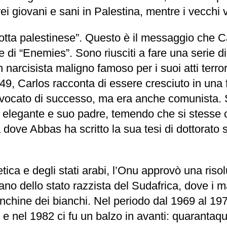
rei giovani e sani in Palestina, mentre i vecch
a lotta palestinese”. Questo è il messaggio che C
 di “Enemies”. Sono riusciti a fare una serie di
 narcisista maligno famoso per i suoi atti terrori
49, Carlos racconta di essere cresciuto in una 
vocato di successo, ma era anche comunista. Stu
po elegante e suo padre, temendo che si stess
 dove Abbas ha scritto la sua tesi di dottorato 
tica e degli stati arabi, l’Onu approvò una ris
no dello stato razzista del Sudafrica, dove i ma
hine dei bianchi. Nel periodo dal 1969 al 1972,
 e nel 1982 ci fu un balzo in avanti: quarantaqu