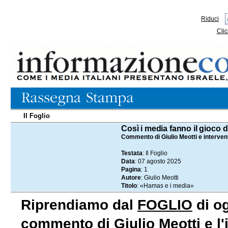
Riduci
Clic
Il Foglio
07.08.2025
Così i media fanno il gioco 
Commento di Giulio Meotti e interven
Testata
: Il Foglio
Data
: 07 agosto 2025
Pagina
: 1
Autore
: Giulio Meotti
Titolo
: «Hamas e i media»
Riprendiamo dal
FOGLIO
di og
commento di Giulio Meotti e l'i