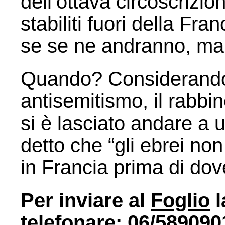
dell’ottava circoscrizio
stabiliti fuori della Fra
se se ne andranno, ma
Quando? Considerando i 
antisemitismo, il rabbi
si è lasciato andare a 
detto che “gli ebrei no
in Francia prima di do
Per inviare al
Foglio
l
telefonare: 06/5890901