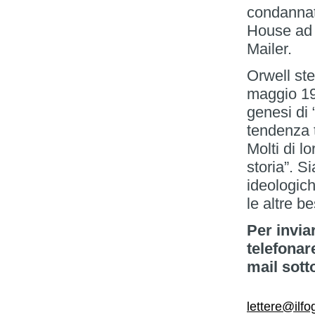
condannat
House ad a
Mailer.
Orwell ste
maggio 19
genesi di 
tendenza t
Molti di lo
storia”. S
ideologic
le altre be
Per invia
telefonar
mail sott
lettere@ilfog