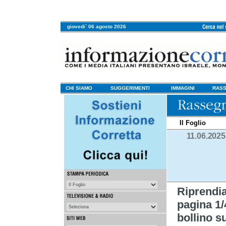
giovedi` 06 agosto 2026
CHI SIAMO
SUGGERIMENTI
IMMAGINI
RASS
Il Foglio
11.06.2025
Riprendi
pagina 1/4
bollino s