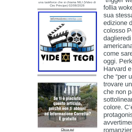
una taskforce che si chiama NILI (Video di
Ciro Principe) 02/08/2026
follia wok
sua stessa
edizione d
colosso P
daglieredi 
americana
come sare
oggi. Perk
Harvard e 
che “per 
trovare u
che non pa
sottoline
colore. C’
protagonis
avvertimen
romanziere
Clicca qui