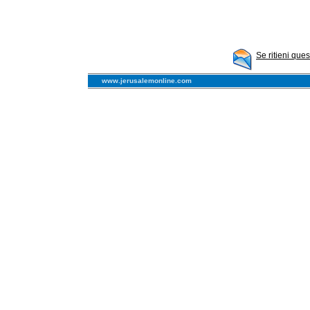
Se ritieni que
www.jerusalemonline.com