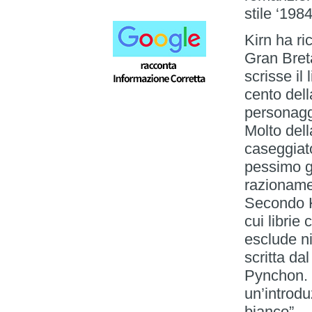
stile ‘198
Kirn ha ri
Gran Bret
scrisse il
cento del
personagg
Molto dell
caseggiato 
pessimo gu
razioname
Secondo K
cui librie
esclude n
scritta d
Pynchon. 
un’introd
bianco”.