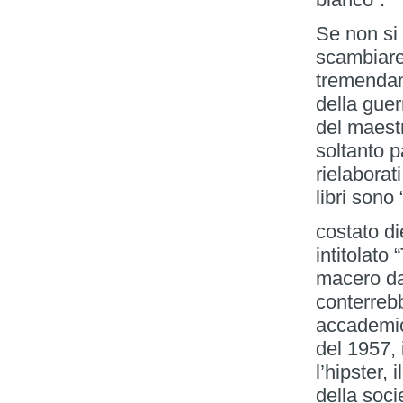
Se non si
scambiare
tremendam
della guer
del maest
soltanto p
rielaborat
libri sono
costato di
intitolato
macero da
conterrebbe
accademici
del 1957, 
l’hipster, 
della soci