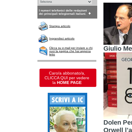
I numeri telefonici delle redazioni
dei principali telegiornali italiani.
Stampa articolo
Ingrandisci articolo
Giulio Me
Clicca su e-mail per inviare a chi
vuoi la pagina che hai appena
letto
Caro/a abbonato/a,
CLICCA QUI per vedere
la
HOME PAGE
Dolen Per
Orwell l’