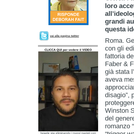
loro accet
all’ideol
grandi au
questa id
vai alla pagina twitter
Roma. Geo
con gli edi
CLICCA QUI per vedere il VIDEO
fattoria de
Faber & Fa
già stata 
aveva mess
approccian
disagio”, 
proteggere
Winston S
del genere
romanzo “
“trigger w
Israele sta eliminando i nuovi nazisti con