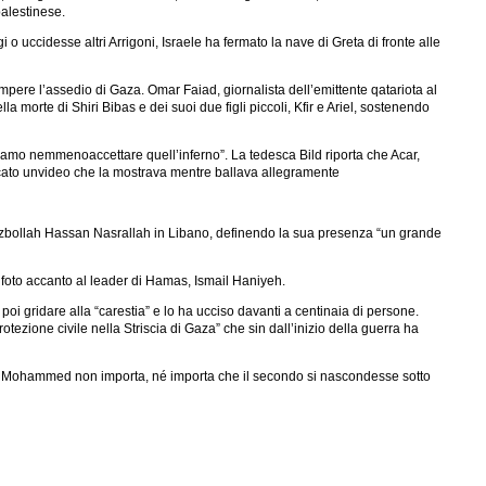
palestinese.
 uccidesse altri Arrigoni, Israele ha fermato la nave di Greta di fronte alle
rompere l’assedio di Gaza. Omar Faiad, giornalista dell’emittente qatariota al
 morte di Shiri Bibas e dei suoi due figli piccoli, Kfir e Ariel, sostenendo
siamo nemmenoaccettare quell’inferno”. La tedesca Bild riporta che Acar,
bblicato unvideo che la mostrava mentre ballava allegramente
i Hezbollah Hassan Nasrallah in Libano, definendo la sua presenza “un grande
na foto accanto al leader di Hamas, Ismail Haniyeh.
poi gridare alla “carestia” e lo ha ucciso davanti a centinaia di persone.
ione civile nella Striscia di Gaza” che sin dall’inizio della guerra ha
a o Mohammed non importa, né importa che il secondo si nascondesse sotto