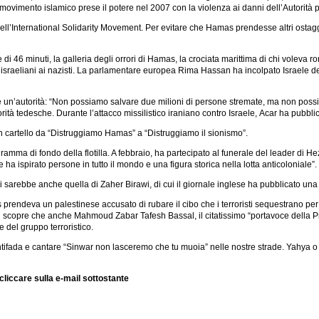
l movimento islamico prese il potere nel 2007 con la violenza ai danni dell’Autorità 
l’International Solidarity Movement. Per evitare che Hamas prendesse altri ostaggi o
e di 46 minuti, la galleria degli orrori di Hamas, la crociata marittima di chi voleva 
israeliani ai nazisti. La parlamentare europea Rima Hassan ha incolpato Israele della
sse un’autorità: “Non possiamo salvare due milioni di persone stremate, ma non pos
utorità tedesche. Durante l’attacco missilistico iraniano contro Israele, Acar ha pu
un cartello da “Distruggiamo Hamas” a “Distruggiamo il sionismo”.
ramma di fondo della flotilla. A febbraio, ha partecipato al funerale del leader d
a ispirato persone in tutto il mondo e una figura storica nella lotta anticoloniale”.
za ci sarebbe anche quella di Zaher Birawi, di cui il giornale inglese ha pubblicato u
 prendeva un palestinese accusato di rubare il cibo che i terroristi sequestrano per 
copre che anche Mahmoud Zabar Tafesh Bassal, il citatissimo “portavoce della Protez
le del gruppo terroristico.
Intifada e cantare “Sinwar non lasceremo che tu muoia” nelle nostre strade. Yahy
cliccare sulla e-mail sottostante