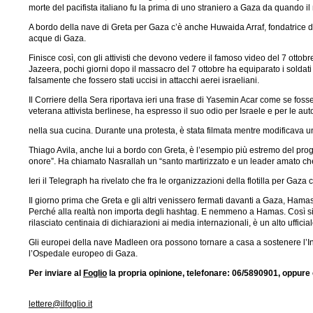
morte del pacifista italiano fu la prima di uno straniero a Gaza da quando i
A bordo della nave di Greta per Gaza c’è anche Huwaida Arraf, fondatrice del
acque di Gaza.
Finisce così, con gli attivisti che devono vedere il famoso video del 7 ottobr
Jazeera, pochi giorni dopo il massacro del 7 ottobre ha equiparato i soldati 
falsamente che fossero stati uccisi in attacchi aerei israeliani.
Il Corriere della Sera riportava ieri una frase di Yasemin Acar come se fo
veterana attivista berlinese, ha espresso il suo odio per Israele e per le a
nella sua cucina. Durante una protesta, è stata filmata mentre modificava 
Thiago Avila, anche lui a bordo con Greta, è l’esempio più estremo del prog
onore”. Ha chiamato Nasrallah un “santo martirizzato e un leader amato che h
Ieri il Telegraph ha rivelato che fra le organizzazioni della flotilla per Ga
Il giorno prima che Greta e gli altri venissero fermati davanti a Gaza, Hamas
Perché alla realtà non importa degli hashtag. E nemmeno a Hamas. Così si s
rilasciato centinaia di dichiarazioni ai media internazionali, è un alto ufficia
Gli europei della nave Madleen ora possono tornare a casa a sostenere l’
l’Ospedale europeo di Gaza.
Per inviare al
Foglio
la propria opinione, telefonare: 06/5890901, oppure 
lettere@ilfoglio.it