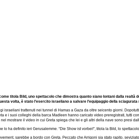
come titola Bild, uno spettacolo che dimostra quanto siano lontani dalla realtà d
questa volta, è stato l’esercito israeliano a salvare l’equipaggio della sciagurata
 israeliani trattenuti nei tunnel di Hamas a Gaza da oltre seicento giorni. Dopotutto, 
 Greta e i suoi colleghi della barca Madleen hanno caricato video preregistrati, tutti 
 nel mostrare il video in cui Greta spiega che lei e gli altri della nave sono presi da
me lo ha definito ieri Gerusalemme. “Die Show ist vorbei!”, titola la Bild, lo spettacol
 Movement, sarebbe a bordo con Greta. Peccato che Arrigoni sia stato rapito, seviziato