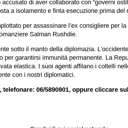
cusato di aver collaborato con “governi ostili
ta a isolamento e finta esecuzione prima del r
mplottato per assassinare l’ex consigliere per l
l romanziere Salman Rushdie.
nte sotto il manto della diplomazia. L’occiden
anio per garantirsi immunità permanente. La Rep
vata elastica. I suoi agenti affilano i coltelli n
e con i nostri diplomatici.
, telefonare: 06/5890901, oppure cliccare sul