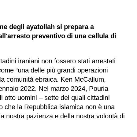
me degli ayatollah si prepara a
ll'arresto preventivo di una cellula di
adini iraniani non fossero stati arrestati
to come “una delle più grandi operazioni
della comunità ebraica. Ken McCallum,
al gennaio 2022. Nel marzo 2024, Pouria
i otto uomini – sette dei quali cittadini
tto che la Repubblica islamica non è una
ella nostra pazienza e della nostra volontà di