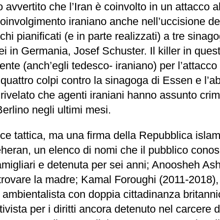
avvertito che l’Iran è coinvolto in un attacco 
involgimento iraniano anche nell’uccisione de
i pianificati (e in parte realizzati) a tre sina
ei in Germania, Josef Schuster. Il killer in qu
te (anch’egli tedesco- iraniano) per l’attacco
quattro colpi contro la sinagoga di Essen e l’ab
ivelato che agenti iraniani hanno assunto crimin
rlino negli ultimi mesi.
e tattica, ma una firma della Repubblica islamic
Teheran, un elenco di nomi che il pubblico con
famigliari e detenuta per sei anni; Anoosheh Ash
 trovare la madre; Kamal Foroughi (2011-2018)
mbientalista con doppia cittadinanza britannica
vista per i diritti ancora detenuto nel carcere