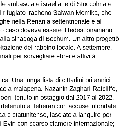
alle ambasciate israeliane di Stoccolma e
l rifugiato iracheno Salwan Momika, che
goghe nella Renania settentrionale e al
esto caso doveva essere il tedescoiraniano
 alla sinagoga di Bochum. Un altro progettò
itazione del rabbino locale. A settembre,
ali per sorvegliare ebrei e attività
a. Una lunga lista di cittadini britannici
osce a malapena. Nazanin Zaghari-Ratcliffe,
oori, tenuto in ostaggio dal 2017 al 2022,
, detenuto a Teheran con accuse infondate
 e statunitense, lasciato a languire per
 di Evin con scarso clamore internazionale;