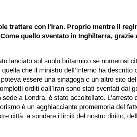
le trattare con l'Iran. Proprio mentre il regi
 Come quello sventato in Inghilterra, grazie a
to lanciato sul suolo britannico se numerosi citt
in quella che il ministro dell’Interno ha descrit
ivo poteva essere una sinagoga o un altro sito 
complotti orditi dall’Iran sono stati sventati d
n sede a Londra, è stato accoltellato. L’arresto d
terrorismo è un agghiacciante promemoria del fa
re città, a sondare i limiti del nostro diritto, d