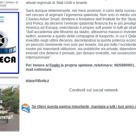
ILI (Video di
alleati regionali di Stati Uniti e Israele.
/2026
Sarà dunque determinante, nei mesi avvenire, il ruolo della nuov
nel cercare di arginare l’egemonia qatariota. Non solo in medio or
Charles Asher Small, direttore e fondatore dell’Institute for the Stu
and Policy, da decenni l’emirato qatariota finanzia tra le più prestig
America ed Europa, esercitando il proprio soft power in tutti gli strat
“dall’accademia alle tifoserie da stadio, attraverso massicci investi
settori, assieme a quello delle compagnie di trasporto, in cui il Q
investito negli ultimi decenni, decretandosi la quinta potenza econ
un pericolo imminente non solo per Israele, ma per tutto l’occident
nostre più importanti istituzioni, sia pubbliche sia private, dipendon
emirato che detiene il primato, per denaro investito, nel sovvenzion
internazionale”.
Per inviare al
Foglio
la propria opinione, telefonare: 06/5890901,
mail sottostate
lettere@ilfoglio.it
Condividi sui social network:
Se ritieni questa pagina importante, mandala a tutti i tuoi amici