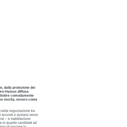
e, dalla protezione dei
a pro-Hamas diffusa
7 ottobre comodamente
come merita, ovvero come
ti nella negoziazione tra
i accordi e avviarsi verso
ne – e riabilitazione
e in quanto candidati ad
nno di lasciare la