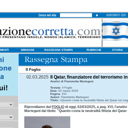
MENTI
IMMAGINI
RASSEGNA STAMPA
RUBRICHE
STORIA
Il Foglio
02.03.2025
Il Qatar, finanziatore del terrorismo i
Analisi di Fiammetta Martegani
Testata
: Il Foglio
Data
: 02 marzo 2025
Pagina
: XVI
Autore
: Fiammetta Martegani
Titolo
: «Quanto costa la neutralità fittizia del Qatar nei n
Riprendiamo dal
FOGLIO
di oggi, 02/03/2025, a pag. XVI, l'analis
Martegani dal titolo: "Quanto costa la neutralità fittizia del Qatar