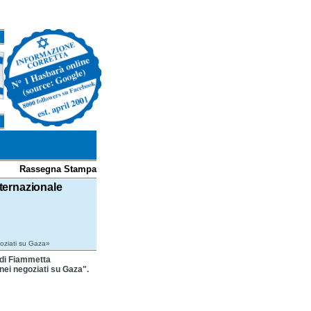
Rassegna Stampa
nternazionale
egoziati su Gaza»
i di Fiammetta
 nei negoziati su Gaza".