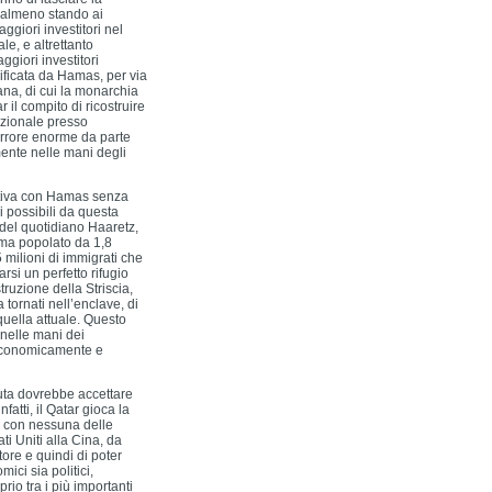
, almeno stando ai
giori investitori nel
le, e altrettanto
ggiori investitori
edificata da Hamas, per via
ana, di cui la monarchia
 il compito di ricostruire
azionale presso
 errore enorme da parte
ente nelle mani degli
tativa con Hamas senza
gi possibili da questa
a del quotidiano Haaretz,
 ma popolato da 1,8
,5 milioni di immigrati che
rsi un perfetto rifugio
ruzione della Striscia,
tornati nell’enclave, di
quella attuale. Questo
 nelle mani dei
 economicamente e
luta dovrebbe accettare
tti, il Qatar gioca la
to con nessuna delle
ti Uniti alla Cina, da
tore e quindi di poter
ici sia politici,
io tra i più importanti