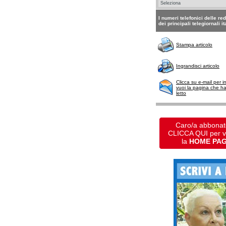
I numeri telefonici delle re
dei principali telegiornali it
Stampa articolo
Ingrandisci articolo
Clicca su e-mail per i
vuoi la pagina che h
letto
Caro/a abbonat
CLICCA QUI per 
la
HOME PA