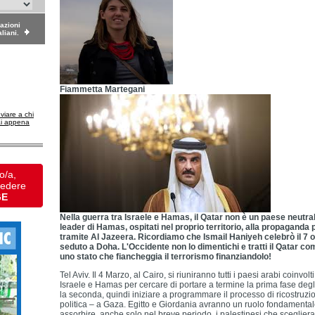
dazioni
aliani.
Fiammetta Martegani
nviare a chi
ai appena
o/a,
vedere
GE
Nella guerra tra Israele e Hamas, il Qatar non è un paese neutral
leader di Hamas, ospitati nel proprio territorio, alla propagand
tramite Al Jazeera. Ricordiamo che Ismail Haniyeh celebrò il 
seduto a Doha. L'Occidente non lo dimentichi e tratti il Qatar 
uno stato che fiancheggia il terrorismo finanziandolo!
Tel Aviv. Il 4 Marzo, al Cairo, si riuniranno tutti i paesi arabi coinvol
Israele e Hamas per cercare di portare a termine la prima fase degl
la seconda, quindi iniziare a programmare il processo di ricostruzio
politica – a Gaza. Egitto e Giordania avranno un ruolo fondamental
assorbire, anche solo nel breve periodo, i palestinesi che scegliera