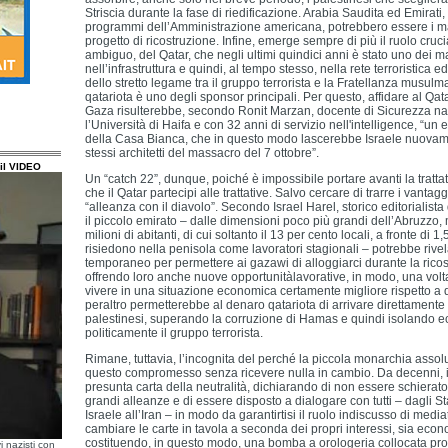
Striscia durante la fase di riedificazione. Arabia Saudita ed Emirati
programmi dell’Amministrazione americana, potrebbero essere i mag
progetto di ricostruzione. Infine, emerge sempre di più il ruolo crucia
ambiguo, del Qatar, che negli ultimi quindici anni è stato uno dei ma
nell’infrastruttura e quindi, al tempo stesso, nella rete terroristica 
dello stretto legame tra il gruppo terrorista e la Fratellanza musulm
qatariota è uno degli sponsor principali. Per questo, affidare al Qatar
Gaza risulterebbe, secondo Ronit Marzan, docente di Sicurezza n
l’Università di Haifa e con 32 anni di servizio nell'intelligence, “un
della Casa Bianca, che in questo modo lascerebbe Israele nuovam
stessi architetti del massacro del 7 ottobre”.
il VIDEO
Un “catch 22”, dunque, poiché è impossibile portare avanti la trat
che il Qatar partecipi alle trattative. Salvo cercare di trarre i vantag
“alleanza con il diavolo”. Secondo Israel Harel, storico editorialist
il piccolo emirato – dalle dimensioni poco più grandi dell’Abruzzo,
milioni di abitanti, di cui soltanto il 13 per cento locali, a fronte di 1
risiedono nella penisola come lavoratori stagionali – potrebbe rivela
temporaneo per permettere ai gazawi di alloggiarci durante la ricost
offrendo loro anche nuove opportunitàlavorative, in modo, una volta 
vivere in una situazione economica certamente migliore rispetto a 
peraltro permetterebbe al denaro qatariota di arrivare direttamente
palestinesi, superando la corruzione di Hamas e quindi isolando
politicamente il gruppo terrorista.
Rimane, tuttavia, l’incognita del perché la piccola monarchia asso
questo compromesso senza ricevere nulla in cambio. Da decenni, infa
presunta carta della neutralità, dichiarando di non essere schiera
grandi alleanze e di essere disposto a dialogare con tutti – dagli Sta
Israele all’Iran – in modo da garantirtisi il ruolo indiscusso di media
cambiare le carte in tavola a seconda dei propri interessi, sia econom
costituendo, in questo modo, una bomba a orologeria collocata propr
i nazisti con