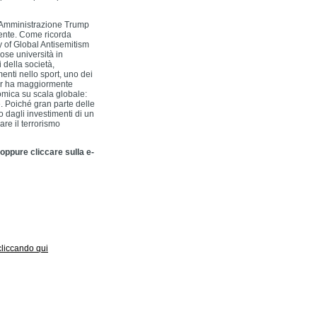
a Amministrazione Trump
iente. Come ricorda
dy of Global Antisemitism
iose università in
i della società,
menti nello sport, uno dei
atar ha maggiormente
omica su scala globale:
e. Poiché gran parte delle
o dagli investimenti di un
are il terrorismo
 oppure cliccare sulla e-
 cliccando qui