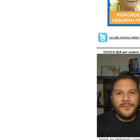
vai alla pagina twitter
CLICCA QUI per vedere 
Israele sta eliminando i nuov