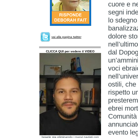
cuore e ne
segni inde
lo sdegno 
banalizzaz
dolore sto
vai alla pagina twitter
nell’ultim
dal Dopog
CLICCA QUI per vedere il VIDEO
un’ammini
voci ebrai
nell’unive
ostili, che
rispetto u
presterem
ebrei mort
Comunità 
annunciato
evento leg
Israele sta eliminando i nuovi nazisti con