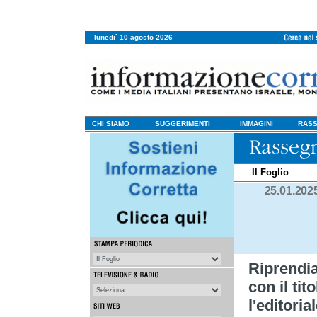
lunedi` 10 agosto 2026
CHI SIAMO
SUGGERIMENTI
IMMAGINI
RASS
Il Foglio
25.01.202
Riprendi
con il tit
l'editoria