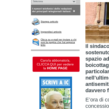
I numeri telefonici delle redazioni
dei principali telegiornali italiani.
Stampa articolo
Ingrandisci articolo
Clicca su e-mail per inviare a chi
vuoi la pagina che hai appena
Il sindac
letto
sostenuto
spazio ad
Caro/a abbonato/a,
boicottag
CLICCA QUI per vedere
la
HOME PAGE
particola
nell’ulti
antisemi
davvero f
E’ora di 
concession