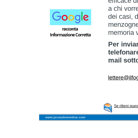
efficace d
a chi vorr
dei casi, 
menzogne 
memoria v
Per invia
telefonar
mail sott
lettere@ilfog
Se ritieni que
www.jerusalemonline.com