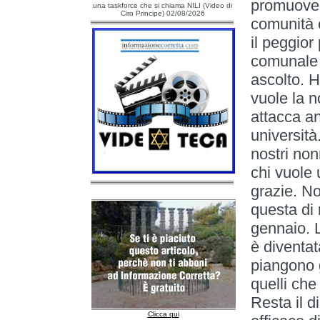
promuover
una taskforce che si chiama NILI (Video di
Ciro Principe) 02/08/2026
comunità e
il peggio
comunale 
ascolto. H
vuole la n
attacca an
università
nostri non
chi vuole u
grazie. N
questa di 
gennaio. 
è diventat
piangono 
quelli che 
Resta il 
Clicca qui