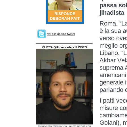
passa sol
jihadista
Roma. “La
è la sua a
vai alla pagina twitter
verso oves
meglio org
CLICCA QUI per vedere il VIDEO
Libano. “L
Akbar Vela
suprema A
americani
generale 
parlando 
I patti ve
misure con
cambiamen
Golani), 
Israele sta eliminando i nuovi nazisti con