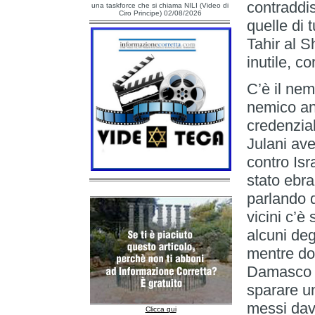
contraddis
una taskforce che si chiama NILI (Video di
Ciro Principe) 02/08/2026
quelle di 
Tahir al S
inutile, c
C’è il nem
nemico an
credenzial
Julani ave
contro Isr
stato ebr
parlando d
vicini c’è
alcuni deg
mentre do
Damasco d
sparare un
messi dava
Clicca qui