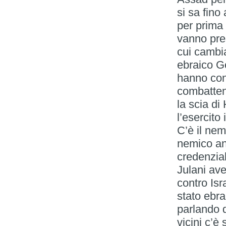
si sa fino
per prima 
vanno pres
cui cambi
ebraico G
hanno cont
combattent
la scia di
l’esercito
C’è il nem
nemico an
credenzial
Julani ave
contro Isr
stato ebr
parlando d
vicini c’è