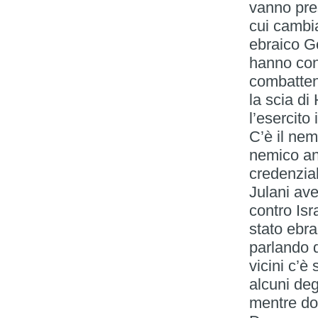
vanno pres
cui cambi
ebraico G
hanno cont
combattent
la scia di
l’esercito
C’è il nem
nemico an
credenzial
Julani ave
contro Isr
stato ebr
parlando d
vicini c’è
alcuni deg
mentre do