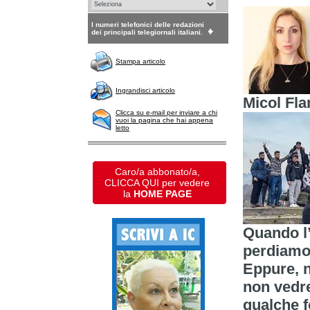
I numeri telefonici delle redazioni
dei principali telegiornali italiani.
Stampa articolo
Ingrandisci articolo
Micol Fl
Clicca su e-mail per inviare a chi
vuoi la pagina che hai appena
letto
Caro/a abbonato/a,
CLICCA QUI per vedere
la
HOME PAGE
Quando l’
perdiamo
Eppure, n
non vedr
qualche f