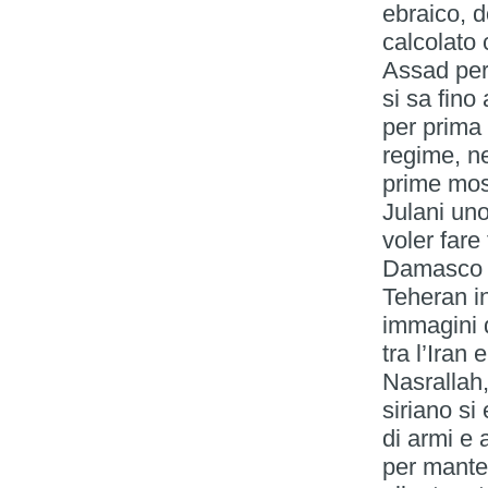
ebraico, d
calcolato 
Assad per
si sa fino
per prima 
regime, ne
prime moss
Julani uno
voler fare
Damasco i 
Teheran in
immagini 
tra l’Iran
Nasrallah,
siriano si
di armi e
per manten