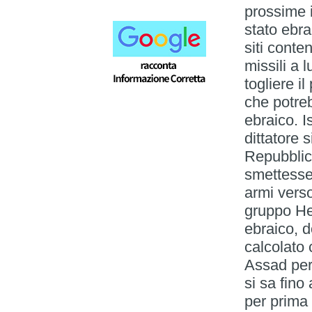
prossime i
stato ebra
siti conte
missili a l
togliere il
che potreb
ebraico. I
dittatore 
Repubblica
smettesse 
armi vers
gruppo Hez
ebraico, d
calcolato 
Assad per
si sa fino
per prima 