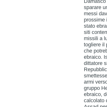
Damasco d
sparare un
messi dava
prossime i
stato ebra
siti conte
missili a l
togliere il
che potreb
ebraico. I
dittatore 
Repubblica
smettesse 
armi vers
gruppo Hez
ebraico, d
calcolato 
Assad per