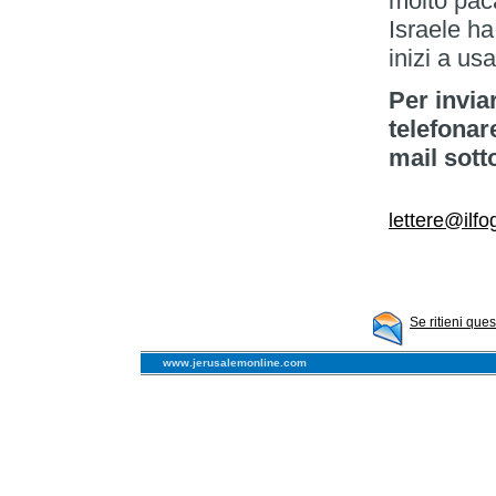
molto pac
Israele h
inizi a usar
Per invia
telefonar
mail sott
lettere@ilfog
Se ritieni que
www.jerusalemonline.com