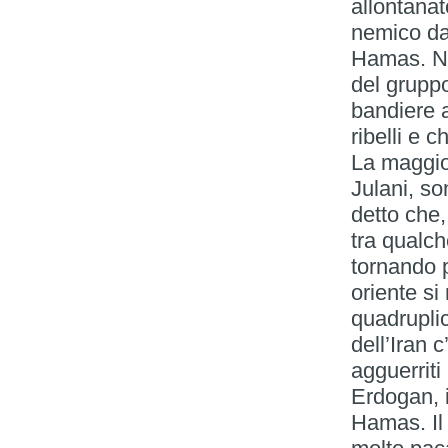
allontanat
nemico da 
Hamas. Nei
del gruppo
bandiere a
ribelli e c
La maggior
Julani, s
detto che
tra qualch
tornando p
oriente si
quadruplic
dell’Iran 
agguerriti
Erdogan, i
Hamas. Il