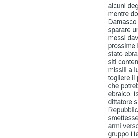
alcuni deg
mentre do
Damasco d
sparare un
messi dava
prossime i
stato ebra
siti conte
missili a l
togliere il
che potreb
ebraico. I
dittatore 
Repubblica
smettesse 
armi vers
gruppo Hez