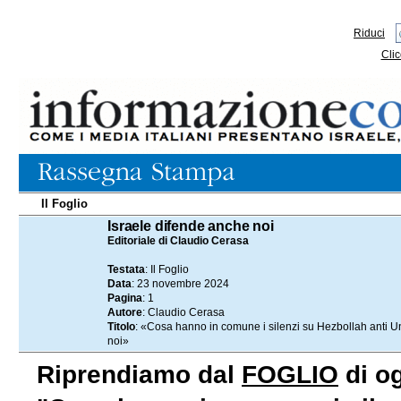
Riduci
Clic
Il Foglio
23.11.2024
Israele difende anche noi
Editoriale di Claudio Cerasa
Testata
: Il Foglio
Data
: 23 novembre 2024
Pagina
: 1
Autore
: Claudio Cerasa
Titolo
: «Cosa hanno in comune i silenzi su Hezbollah anti Uni
noi»
Riprendiamo dal
FOGLIO
di og