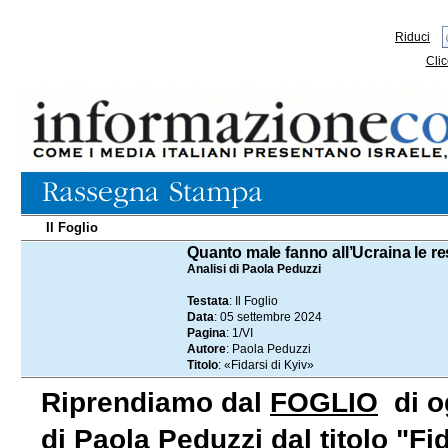
Riduci
Clic
Il Foglio
05.09.2024
Quanto male fanno all’Ucraina le res
Analisi di Paola Peduzzi
Testata
: Il Foglio
Data
: 05 settembre 2024
Pagina
: 1/VI
Autore
: Paola Peduzzi
Titolo
: «Fidarsi di Kyiv»
Riprendiamo dal
FOGLIO
di og
di Paola Peduzzi dal titolo "Fid