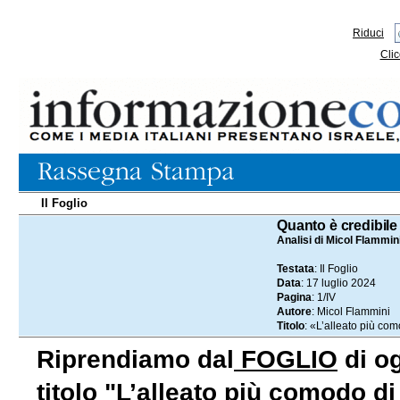
Riduci
Clic
Il Foglio
17.07.2024
Quanto è credibil
Analisi di Micol Flammin
Testata
: Il Foglio
Data
: 17 luglio 2024
Pagina
: 1/IV
Autore
: Micol Flammini
Titolo
: «L’alleato più co
Riprendiamo dal
FOGLIO
di og
titolo "L’alleato più comodo di