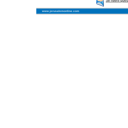
Se ritieni que
www.jerusalemonline.com