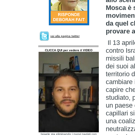
Mosca è s
movimento
da quel c
provare a 
vai alla pagina twitter
Il 13 apri
contro Isr
CLICCA QUI per vedere il VIDEO
missili ba
dei suoi al
territorio
cambiare i
capire che
studiato, 
un paese c
capillari 
una coaliz
neutralizza
Israele sta eliminando i nuovi nazisti con