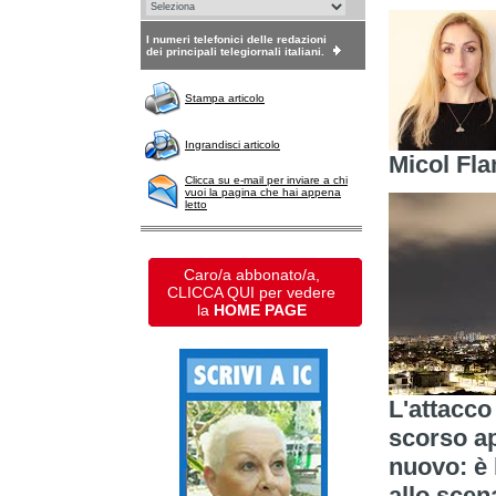
I numeri telefonici delle redazioni
dei principali telegiornali italiani.
Stampa articolo
Ingrandisci articolo
Micol Fl
Clicca su e-mail per inviare a chi
vuoi la pagina che hai appena
letto
Caro/a abbonato/a,
CLICCA QUI per vedere
la
HOME PAGE
L'attacco 
scorso ap
nuovo: è 
allo scen