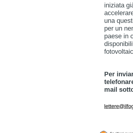
iniziata g
accelerare
una questi
per un nem
paese in c
disponibil
fotovoltai
Per invia
telefonar
mail sott
lettere@ilfog