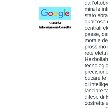
dall’ottob
mira le in
stato ebra
qualcosa d
centrali el
paese, cer
morale dei
prossimo 
rete elett
Hezbollah
tecnologic
precisione
bucare le 
di intelli
lanciare t
difese di 
costrette 