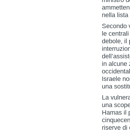
ammettend
nella list
Secondo va
le central
debole, il
interruzio
dell’assis
in alcune 
occidental
Israele n
una sosti
La vulnera
una scoper
Hamas il p
cinquecen
riserve d