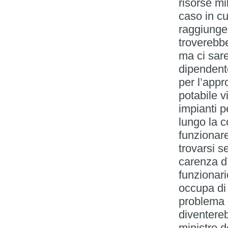
risorse mil
caso in c
raggiungere
troverebbe
ma ci sare
dipendente
per l’appr
potabile v
impianti p
lungo la c
funzionare
trovarsi s
carenza d
funzionar
occupa di e
problema 
diventereb
ministro d