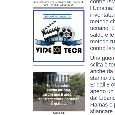
contro Isr
una taskforce che si chiama NILI (Video di
Ciro Principe) 02/08/2026
l’Ucraina:
inventata 
metodo che
ucraino. 
saldo e le
metodo ru
contro Isr
Una guerra
sciita è 
anche da tu
stanno dic
E’ dall’8 
aperto un 
dal Libano
Hamas e pa
sfiancare 
Clicca qui