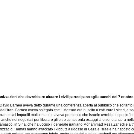
nizzazioni che dovrebbero aiutare i civili partecipano agli attacchi del 7 otto
David Barnea aveva detto durante una conferenza aperta al pubblico che soltanto nel
é dall’Iran. Barnea aveva spiegato che il Mossad era riuscito a catturare i sicari, a s
 erano stati impartiti molto in alto e aveva promesso che Israele avrebbe risposto “n
e anche nei negoziati per liberare gli oltre centotrenta ostaggi che sono ancora nell
 Damasco, in Siria, che ha ucciso il generale iraniano Mohammad Reza Zahedi e altri d
izzati di Hamas hanno attaccato i kibbutz a ridosso di Gaza e Israele ha risposto 