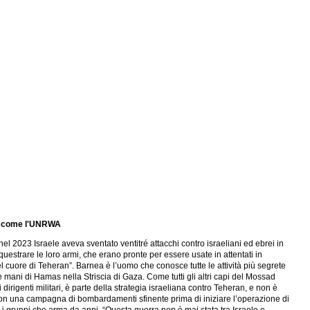
bre come l'UNRWA
 2023 Israele aveva sventato ventitré attacchi contro israeliani ed ebrei in
equestrare le loro armi, che erano pronte per essere usate in attentati in
el cuore di Teheran”. Barnea è l’uomo che conosce tutte le attività più segrete
e mani di Hamas nella Striscia di Gaza. Come tutti gli altri capi del Mossad
irigenti militari, è parte della strategia israeliana contro Teheran, e non è
con una campagna di bombardamenti sfinente prima di iniziare l’operazione di